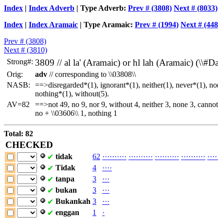
Index
|
Index Adverb
| Type Adverb:
Prev # (3808)
Next # (8033)
Index
|
Index Aramaic
| Type Aramaic:
Prev # (1994)
Next # (448
Prev # (3808)
Next # (3810)
Strong#:
3809 //
al
la' (Aramaic) or
hl
lah (Aramaic) (\\#Da
Orig:
adv
// corresponding to \\03808\\
NASB:
==>disregarded*(1), ignorant*(1), neither(1), never*(1), no(
nothing*(1), without(5).
AV=82
==>not 49, no 9, nor 9, without 4, neither 3, none 3, cannot 
no + \\03606\\ 1, nothing 1
Total: 82
CHECKED
tidak
62
·
·
·
·
·
·
·
·
·
·
·
·
·
·
·
·
·
·
·
·
·
·
·
·
·
·
·
·
·
·
·
·
·
·
·
·
·
·
·
·
·
·
·
·
✔
Tidak
4
·
·
·
·
✔
tanpa
3
·
·
·
✔
bukan
3
·
·
·
✔
Bukankah
3
·
·
·
✔
enggan
1
·
✔