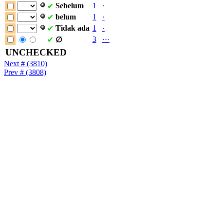
Sebelum
1
·
✔
belum
1
·
✔
Tidak
ada
1
·
✔
3
·
·
·
✔
∅
UNCHECKED
Next # (3810)
Prev # (3808)