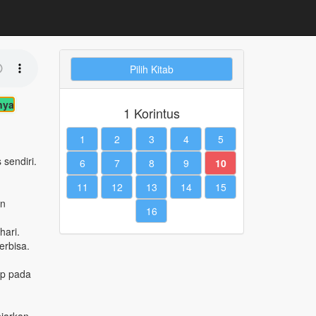
Pilih Kitab
nya
1 Korintus
1
2
3
4
5
sendiri.
6
7
8
9
10
11
12
13
14
15
an
16
hari.
erbisa.
up pada