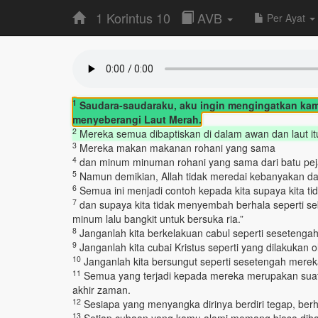
1 Korintus 10
AVB
Per Ayat
1
Saudara-saudaraku, aku ingin mengingatkan ka
menyeberangi Laut Merah.
2
Mereka semua dibaptiskan di dalam awan dan laut it
3
Mereka makan makanan rohani yang sama
4
dan minum minuman rohani yang sama dari batu pejal r
5
Namun demikian, Allah tidak meredai kebanyakan d
6
Semua ini menjadi contoh kepada kita supaya kita tid
7
dan supaya kita tidak menyembah berhala seperti se
minum lalu bangkit untuk bersuka ria.”
8
Janganlah kita berkelakuan cabul seperti sesetengah 
9
Janganlah kita cubai Kristus seperti yang dilakukan 
10
Janganlah kita bersungut seperti sesetengah merek
11
Semua yang terjadi kepada mereka merupakan suatu i
akhir zaman.
12
Sesiapa yang menyangka dirinya berdiri tegap, berhat
13