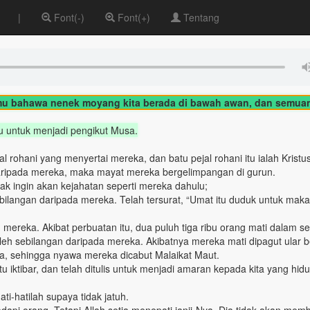
|
Font(-)
Font(+)
Tentang
mu bahawa nenek moyang kita berada di bawah awan, dan semua
u untuk menjadi pengikut Musa.
ohani yang menyertai mereka, dan batu pejal rohani itu ialah Kristus 
aripada mereka, maka mayat mereka bergelimpangan di gurun.
ak ingin akan kejahatan seperti mereka dahulu;
bilangan daripada mereka. Telah tersurat, “Umat itu duduk untuk mak
mereka. Akibat perbuatan itu, dua puluh tiga ribu orang mati dalam se
oleh sebilangan daripada mereka. Akibatnya mereka mati dipagut ular b
a, sehingga nyawa mereka dicabut Malaikat Maut.
ktibar, dan telah ditulis untuk menjadi amaran kepada kita yang hid
i-hatilah supaya tidak jatuh.