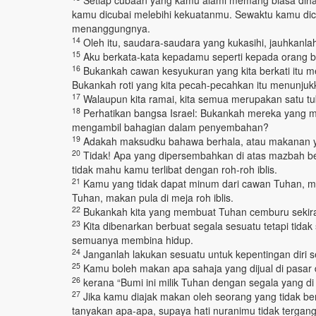
Setiap cubaan yang kamu alami memang biasa dihada
kamu dicubai melebihi kekuatanmu. Sewaktu kamu dic
menanggungnya.
14
Oleh itu, saudara-saudara yang kukasihi, jauhkanla
15
Aku berkata-kata kepadamu seperti kepada orang b
16
Bukankah cawan kesyukuran yang kita berkati itu 
Bukankah roti yang kita pecah-pecahkan itu menunju
17
Walaupun kita ramai, kita semua merupakan satu tu
18
Perhatikan bangsa Israel: Bukankah mereka yang 
mengambil bahagian dalam penyembahan?
19
Adakah maksudku bahawa berhala, atau makanan ya
20
Tidak! Apa yang dipersembahkan di atas mazbah ber
tidak mahu kamu terlibat dengan roh-roh iblis.
21
Kamu yang tidak dapat minum dari cawan Tuhan, mi
Tuhan, makan pula di meja roh iblis.
22
Bukankah kita yang membuat Tuhan cemburu sekiran
23
Kita dibenarkan berbuat segala sesuatu tetapi tidak
semuanya membina hidup.
24
Janganlah lakukan sesuatu untuk kepentingan diri se
25
Kamu boleh makan apa sahaja yang dijual di pasar 
26
kerana “Bumi ini milik Tuhan dengan segala yang di
27
Jika kamu diajak makan oleh seorang yang tidak 
tanyakan apa-apa, supaya hati nuranimu tidak tergan