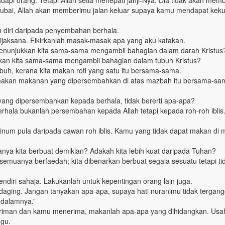
pi orang. Tetapi Allah setia menepati janji-Nya. Dia tidak akan mem
ubai, Allah akan memberimu jalan keluar supaya kamu mendapat kek
h diri daripada penyembahan berhala.
ijaksana. Fikirkanlah masak-masak apa yang aku katakan.
menunjukkan kita sama-sama mengambil bahagian dalam darah Kristus
kkan kita sama-sama mengambil bahagian dalam tubuh Kristus?
buh, kerana kita makan roti yang satu itu bersama-sama.
makan makanan yang dipersembahkan di atas mazbah itu bersama-sa
ng dipersembahkan kepada berhala, tidak bererti apa-apa?
hala bukanlah persembahan kepada Allah tetapi kepada roh-roh iblis
num pula daripada cawan roh iblis. Kamu yang tidak dapat makan di 
ya kita berbuat demikian? Adakah kita lebih kuat daripada Tuhan?
 semuanya berfaedah; kita dibenarkan berbuat segala sesuatu tetapi ti
ndiri sahaja. Lakukanlah untuk kepentingan orang lain juga.
daging. Jangan tanyakan apa-apa, supaya hati nuranimu tidak tergang
 dalamnya.”
beriman dan kamu menerima, makanlah apa-apa yang dihidangkan. Usa
ggu.