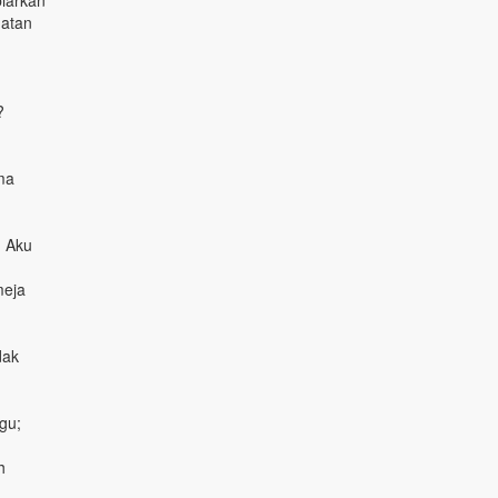
biarkan
uatan
?
ma
. Aku
meja
dak
gu;
h