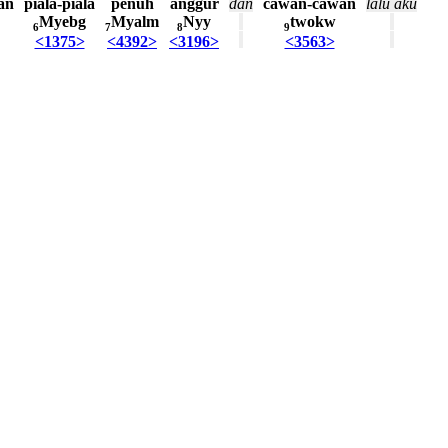
an
piala-piala
penuh
anggur
dan
cawan-cawan
lalu
aku
Myebg
Myalm
Nyy
twokw
6
7
8
9
<1375>
<4392>
<3196>
<3563>