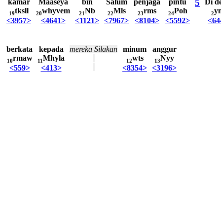
kamar
Maaseya
bin
Salum
penjaga
pintu
5
Di
d
tksll
whyvem
Nb
Mls
rms
Poh
y
19
20
21
22
23
24
2
<3957>
<4641>
<1121>
<7967>
<8104>
<5592>
<64
berkata
kepada
mereka
Silakan
minum
anggur
rmaw
Mhyla
wts
Nyy
10
11
12
13
<559>
<413>
<8354>
<3196>