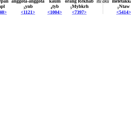
epan
anggota-anggota
kaum
orang
Rekhab
itu
aku
meletakk
npl
ynb
tyb
Mybkrh
Ntaw
3
4
5
1
40>
<1121>
<1004>
<7397>
<5414>