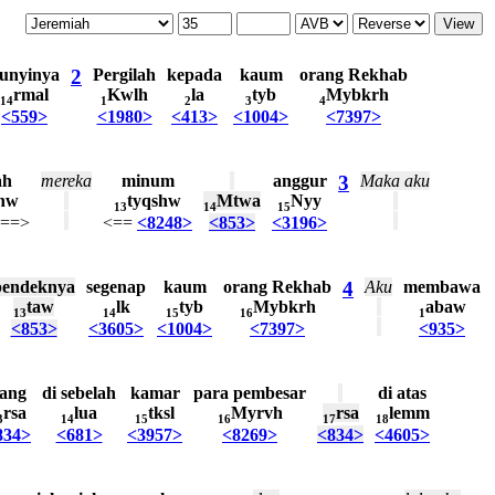
unyinya
2
Pergilah
kepada
kaum
orang
Rekhab
rmal
Kwlh
la
tyb
Mybkrh
14
1
2
3
4
<559>
<1980>
<413>
<1004>
<7397>
ah
mereka
minum
anggur
3
Maka
aku
shw
tyqshw
Mtwa
Nyy
13
14
15
==>
<==
<8248>
<853>
<3196>
pendeknya
segenap
kaum
orang
Rekhab
4
Aku
membawa
taw
lk
tyb
Mybkrh
abaw
13
14
15
16
1
<853>
<3605>
<1004>
<7397>
<935>
ang
di
sebelah
kamar
para
pembesar
di
atas
rsa
lua
tksl
Myrvh
rsa
lemm
3
14
15
16
17
18
834>
<681>
<3957>
<8269>
<834>
<4605>