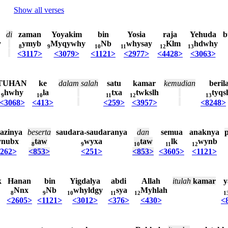
Show all verses
di
zaman
Yoyakim
bin
Yosia
raja
Yehuda
b
y
ymyb
Myqywhy
Nb
whysay
Klm
hdwhy
8
9
10
11
12
13
<3117>
<3079>
<1121>
<2977>
<4428>
<3063>
TUHAN
ke
dalam
salah
satu
kamar
kemudian
beril
hwhy
la
txa
twkslh
tyq
9
10
11
12
13
<3068>
<413>
<259>
<3957>
<8248>
azinya
beserta
saudara-saudaranya
dan
semua
anaknya
ynubx
taw
wyxa
taw
lk
wynb
8
9
10
11
12
262>
<853>
<251>
<853>
<3605>
<1121>
k
Hanan
bin
Yigdalya
abdi
Allah
itulah
kamar
y
Nnx
Nb
whyldgy
sya
Myhlah
8
9
10
11
12
1
<2605>
<1121>
<3012>
<376>
<430>
<