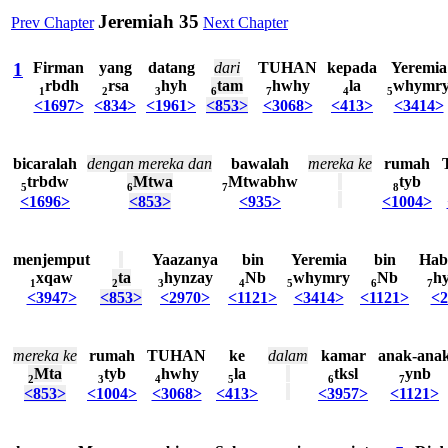
Jeremiah 35
Prev Chapter
Next Chapter
1
Firman
yang
datang
dari
TUHAN
kepada
Yeremia
rbdh
rsa
hyh
tam
hwhy
la
whymr
1
2
3
6
7
4
5
<1697>
<834>
<1961>
<853>
<3068>
<413>
<3414>
bicaralah
dengan
mereka
dan
bawalah
mereka
ke
rumah
trbdw
Mtwa
Mtwabhw
tyb
5
6
7
8
<1696>
<853>
<935>
<1004>
menjemput
Yaazanya
bin
Yeremia
bin
Hab
xqaw
ta
hynzay
Nb
whymry
Nb
h
1
2
3
4
5
6
7
<3947>
<853>
<2970>
<1121>
<3414>
<1121>
<2
mereka
ke
rumah
TUHAN
ke
dalam
kamar
anak-ana
Mta
tyb
hwhy
la
tksl
ynb
2
3
4
5
6
7
<853>
<1004>
<3068>
<413>
<3957>
<1121>