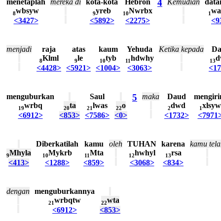
menetaplah
mereka
di
kota-kota
Hebron
4
Kemudian
data
wbsyw
yreb
Nwrbx
wa
8
9
10
1
<3427>
<5892>
<2275>
<9
menjadi
raja
atas
kaum
Yehuda
Ketika
kepada
Da
Klml
le
tyb
hdwhy
d
8
9
10
11
13
<4428>
<5921>
<1004>
<3063>
<17
menguburkan
Saul
5
maka
Daud
mengir
wrbq
ta
lwas
o
dwd
xlsyw
19
20
21
22
2
1
<6912>
<853>
<7586>
<0>
<1732>
<7971
Diberkatilah
kamu
oleh
TUHAN
karena
kamu
tel
Mhyla
Mykrb
Mta
hwhyl
rsa
9
10
11
12
13
<413>
<1288>
<859>
<3068>
<834>
dengan
menguburkannya
wrbqtw
wta
21
22
<6912>
<853>