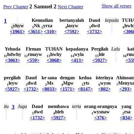
2 Samuel 2
Show all verses
Prev Chapter
Next Chapter
1
Kemudian
bertanyalah
Daud
kepada
TUH
yhyw
Nk
yrxa
lasyw
dwd
hwh
1
3
2
4
5
6
<1961>
<3651>
<310>
<7592>
<1732>
<306
Yehuda
Firman
TUHAN
kepadanya
Pergilah
Lalu
ka
hdwhy
rmayw
hwhy
wyla
hle
rm
11
12
13
14
15
16
<3063>
<559>
<3068>
<413>
<5927>
<55
pergilah
Daud
ke
sana
dengan
kedua
isterinya
Ahinoa
leyw
dwd
Ms
Mgw
yts
wysn
Menyx
1
3
2
4
5
6
7
<5927>
<1732>
<8033>
<1571>
<8147>
<802>
<293>
itu
3
Juga
Daud
membawa
serta
orang-orangnya
yang
dwd
hleh
wysnaw
rsa
5
4
1
2
<1732>
<5927>
<376>
<834>