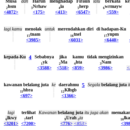
Musa
dan
Harun
menghadap
Firaun
lalu
berkata
ke
hsm
Nrhaw
la
herp
wrmayw
2
3
4
5
6
<4872>
<175>
<413>
<6547>
<559>
lagi
kamu
menolak
untuk
merendahkan
diri
di
hadapan-Ku
tnam
tnel
ynpm
15
16
17
<3985>
<6031>
<6440>
kepada-Ku
4
Sebabnya
jika
kamu
tidak
mengizinkan
yk
Ma
hta
Nam
1
2
4
3
<3588>
<518>
<859>
<3986>
<
kawanan
belalang
juta
ke
daerahmu
5
Segala
belalang
juta
i
hbra
Klbgb
11
12
<697>
<1366>
lagi
terlihat
Kawanan
belalang
juta
itu
juga
akan
memaka
lkwy
tarl
Urah
ta
lk
6
7
9
8
10
<3201>
<7200>
<776>
<853>
<39