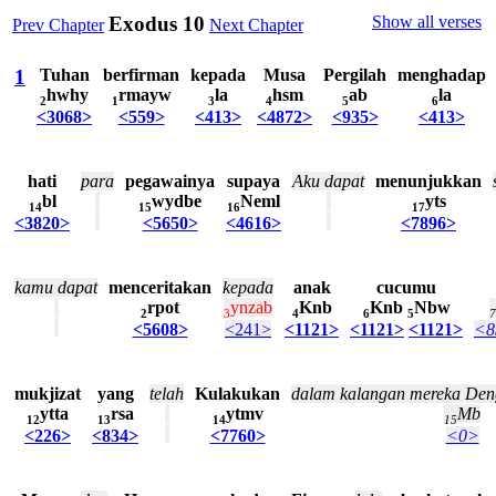
Exodus 10
Show all verses
Prev Chapter
Next Chapter
1
Tuhan
berfirman
kepada
Musa
Pergilah
menghadap
hwhy
rmayw
la
hsm
ab
la
2
1
3
4
5
6
<3068>
<559>
<413>
<4872>
<935>
<413>
hati
para
pegawainya
supaya
Aku
dapat
menunjukkan
bl
wydbe
Neml
yts
14
15
16
17
<3820>
<5650>
<4616>
<7896>
kamu
dapat
menceritakan
kepada
anak
cucumu
rpot
ynzab
Knb
Knb
Nbw
2
3
4
6
5
7
<5608>
<241>
<1121>
<1121>
<1121>
<8
mukjizat
yang
telah
Kulakukan
dalam
kalangan
mereka
Den
ytta
rsa
ytmv
Mb
12
13
14
15
<226>
<834>
<7760>
<0>