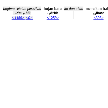
bagimu
setelah
peristiwa
hujan
batu
itu
dan
akan
memakan
hab
Nm
Mkl
drbh
lkaw
16
15
17
18
<4480>
<0>
<1259>
<398>