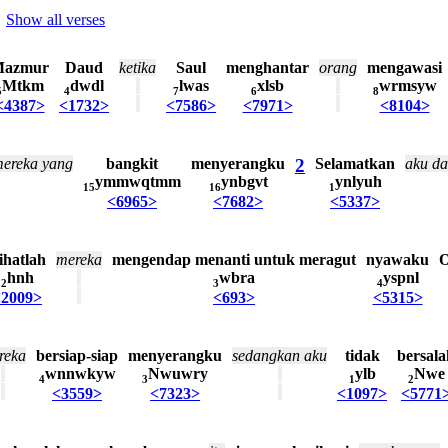
Show all verses
azmur
Daud
ketika
Saul
menghantar
orang
mengawasi
Mtkm
dwdl
lwas
xlsb
wrmsyw
5
4
7
6
8
<4387>
<1732>
<7586>
<7971>
<8104>
ereka
yang
bangkit
menyerangku
2
Selamatkan
aku
da
ymmwqtmm
ynbgvt
ynlyuh
15
16
1
<6965>
<7682>
<5337>
ihatlah
mereka
mengendap
menanti
untuk
meragut
nyawaku
O
hnh
wbra
yspnl
2
3
4
<2009>
<693>
<5315>
reka
bersiap-siap
menyerangku
sedangkan
aku
tidak
bersala
wnnwkyw
Nwuwry
ylb
Nwe
4
3
1
2
<3559>
<7323>
<1097>
<5771