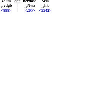
zalim
dan
berdosa
Sela
ydgb
Nwa
hlo
14
15
16
<898>
<205>
<5542>