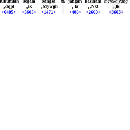
hukumlah
segala
bangsa
itu
jangan
kasihani
mereka
yang
dqpl
lk
Mywgh
la
Nxt
lk
8
9
10
11
12
13
<6485>
<3605>
<1471>
<408>
<2603>
<3605>