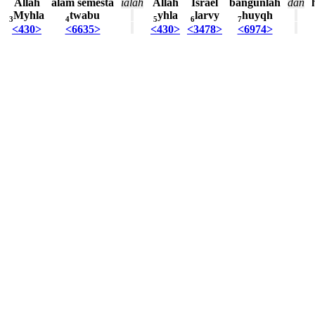
Allah
alam
semesta
ialah
Allah
Israel
bangunlah
dan
Myhla
twabu
yhla
larvy
huyqh
3
4
5
6
7
<430>
<6635>
<430>
<3478>
<6974>