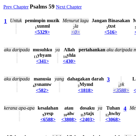
Psalms 59
Prev Chapter
Next Chapter
1
Untuk
pemimpin
muzik
Menurut
lagu
Jangan
Binasakan
M
xunml
la
txst
1
2
3
<5329>
<0>
<516>
aku
daripada
musuhku
ya
Allah
pertahankan
aku
daripada
m
ybyam
yhla
13
14
<341>
<430>
aku
daripada
manusia
yang
dahagakan
darah
3
L
ysnamw
Mymd
yk
4
5
1
<582>
<1818>
<3588>
kerana
apa-apa
kesalahan
atau
dosaku
ya
Tuhan
4
Me
yesp
alw
ytajx
hwhy
9
10
11
12
<6588>
<3808>
<2403>
<3068>