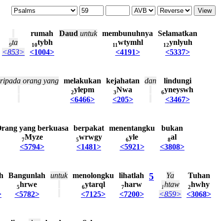
rumah
Daud
untuk
membunuhnya
Selamatkan
ta
tybh
wtymhl
ynlyuh
9
10
11
12
<853>
<1004>
<4191>
<5337>
ripada
orang
yang
melakukan
kejahatan
dan
lindungi
ylepm
Nwa
yneyswh
2
3
6
<6466>
<205>
<3467>
rang
yang
berkuasa
berpakat
menentangku
bukan
Myze
wrwgy
yle
al
7
5
6
8
<5794>
<1481>
<5921>
<3808>
h
Bangunlah
untuk
menolongku
lihatlah
5
Ya
Tuhan
hrwe
ytarql
harw
htaw
hwhy
5
6
7
1
2
>
<5782>
<7125>
<7200>
<859>
<3068>