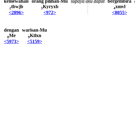
kemewahan
orang
pilihan-Mu
supaya
aku
dapat
bergembira
tbwjb
Kyryxb
xmvl
2
3
4
<2896>
<972>
<8055>
dengan
warisan-Mu
Me
Ktlxn
8
9
<5973>
<5159>