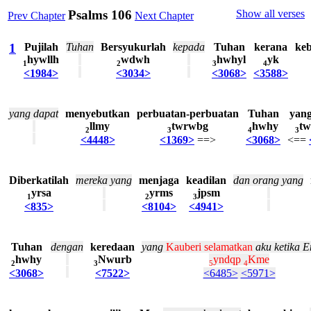
Psalms 106
Show all verses
Prev Chapter
Next Chapter
1
Pujilah
Tuhan
Bersyukurlah
kepada
Tuhan
kerana
ke
hywllh
wdwh
hwhyl
yk
1
2
3
4
<1984>
<3034>
<3068>
<3588>
yang
dapat
menyebutkan
perbuatan-perbuatan
Tuhan
yan
llmy
twrwbg
hwhy
t
2
3
4
3
<4448>
<1369>
==>
<3068>
<==
Diberkatilah
mereka
yang
menjaga
keadilan
dan
orang
yang
yrsa
yrms
jpsm
1
2
3
<835>
<8104>
<4941>
Tuhan
dengan
keredaan
yang
Kauberi
selamatkan
aku
ketika
E
hwhy
Nwurb
yndqp
Kme
2
3
5
4
<3068>
<7522>
<6485>
<5971>