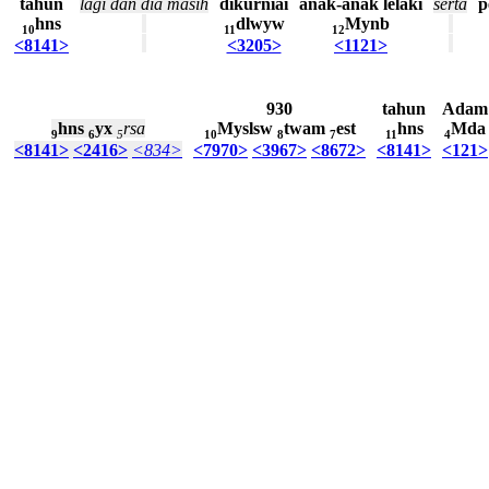
tahun
lagi
dan
dia
masih
dikurniai
anak-anak
lelaki
serta
p
hns
dlwyw
Mynb
10
11
12
<8141>
<3205>
<1121>
930
tahun
Adam
hns
yx
rsa
Myslsw
twam
est
hns
Mda
9
6
5
10
8
7
11
4
<8141>
<2416>
<834>
<7970>
<3967>
<8672>
<8141>
<121>