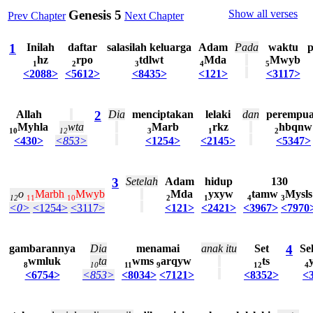
Genesis 5
Show all verses
Prev Chapter
Next Chapter
1
Inilah
daftar
salasilah
keluarga
Adam
Pada
waktu
p
hz
rpo
tdlwt
Mda
Mwyb
1
2
3
4
5
<2088>
<5612>
<8435>
<121>
<3117>
Allah
2
Dia
menciptakan
lelaki
dan
perempu
Myhla
wta
Marb
rkz
hbqnw
10
12
3
1
2
<430>
<853>
<1254>
<2145>
<5347>
3
Setelah
Adam
hidup
130
o
Marbh
Mwyb
Mda
yxyw
tamw
Mysls
12
11
10
2
1
4
3
<0>
<1254>
<3117>
<121>
<2421>
<3967>
<7970
gambarannya
Dia
menamai
anak
itu
Set
4
Se
wmluk
ta
wms
arqyw
ts
8
10
11
9
12
4
<6754>
<853>
<8034>
<7121>
<8352>
<