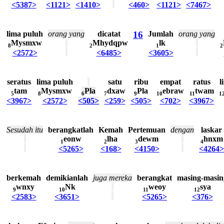
<5387>
<1121>
<1410>
<460>
<1121>
<7467>
lima
puluh
orang
yang
dicatat
16
Jumlah
orang
yang
Mysmxw
Mhydqpw
lk
8
2
1
2
<2572>
<6485>
<3605>
seratus
lima
puluh
satu
ribu
empat
ratus
l
tam
Mysmxw
Pla
dxaw
Pla
ebraw
twam
5
8
6
7
9
10
11
1
<3967>
<2572>
<505>
<259>
<505>
<702>
<3967>
Sesudah
itu
berangkatlah
Kemah
Pertemuan
dengan
laskar
eonw
lha
dewm
hnxm
1
2
3
4
<5265>
<168>
<4150>
<4264>
berkemah
demikianlah
juga
mereka
berangkat
masing-masin
wnxy
Nk
weoy
sya
9
10
11
12
<2583>
<3651>
<5265>
<376>