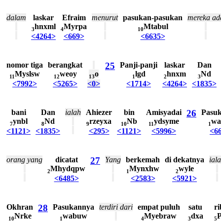
dalam
laskar
Efraim
menurut
pasukan-pasukan
mereka
ad
hnxml
Myrpa
Mtabul
3
4
10
<4264>
<669>
<6635>
nomor
tiga
berangkat
25
Panji-panji
laskar
Dan
Myslsw
weoy
o
lgd
hnxm
Nd
11
12
13
1
2
3
<7992>
<5265>
<0>
<1714>
<4264>
<1835>
bani
Dan
ialah
Ahiezer
bin
Amisyadai
26
Pasu
ynbl
Nd
rzeyxa
Nb
ydsyme
wa
7
8
9
10
11
1
<1121>
<1835>
<295>
<1121>
<5996>
<6
orang
yang
dicatat
27
Yang
berkemah
di
dekatnya
ial
Mhydqpw
Mynxhw
wyle
2
1
2
<6485>
<2583>
<5921>
Okhran
28
Pasukannya
terdiri
dari
empat
puluh
satu
ri
Nrke
wabuw
Myebraw
dxa
P
10
1
4
3
5