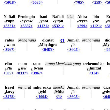
<5918>
<6635>
<705>
<259>
<5
Naftali
Pemimpin
bani
Naftali
ialah
Ahira
bin
E
yltpn
ayvnw
ynbl
yltpn
eryxa
Nb
N
2
3
4
5
6
7
8
<5321>
<5387>
<1121>
<5321>
<299>
<1121>
<5
ratus
orang
yang
dicatat
31
Jumlah
orang
yang
dic
twam
Mhydqpw
lk
My
7
2
1
2
<3967>
<6485>
<3605>
<6
ribu
enam
ratus
orang
Merekalah
yang
terkemudian
b
Pla
ssw
twam
hnrxal
9
10
11
12
<505>
<8337>
<3967>
<314>
Israel
menurut
suku-suku
mereka
Jumlah
orang
yang
dica
larvy
tybl
Mtba
lk
yd
4
5
6
7
8
<3478>
<1004>
<1>
<3605>
<64