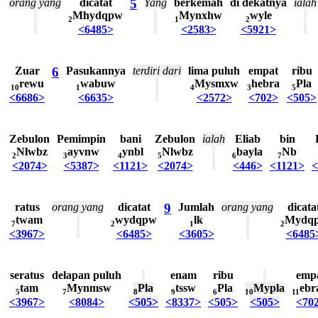
orang
yang
dicatat
5
Yang
berkemah
di
dekatnya
ialah
Mhydqpw
Mynxhw
wyle
2
1
2
<6485>
<2583>
<5921>
Zuar
6
Pasukannya
terdiri
dari
lima
puluh
empat
ribu
rewu
wabuw
Mysmxw
hebra
Pla
10
1
4
3
5
<6686>
<6635>
<2572>
<702>
<505>
Zebulon
Pemimpin
bani
Zebulon
ialah
Eliab
bin
Nlwbz
ayvnw
ynbl
Nlwbz
bayla
Nb
2
3
4
5
6
7
<2074>
<5387>
<1121>
<2074>
<446>
<1121>
<
ratus
orang
yang
dicatat
9
Jumlah
orang
yang
dicata
twam
wydqpw
lk
Mydq
7
2
1
2
<3967>
<6485>
<3605>
<6485
seratus
delapan
puluh
enam
ribu
emp
tam
Mynmsw
Pla
tssw
Pla
Mypla
ebr
5
7
8
9
6
10
11
<3967>
<8084>
<505>
<8337>
<505>
<505>
<70