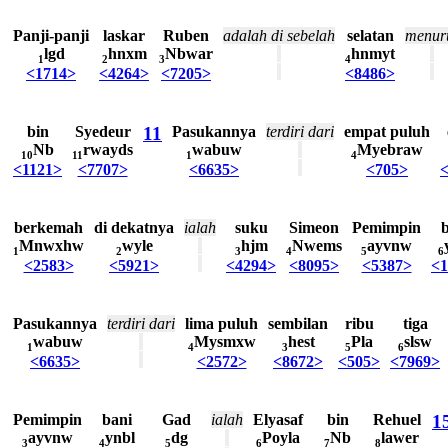
Panji-panji
laskar
Ruben
adalah
di
sebelah
selatan
menur
lgd
hnxm
Nbwar
hnmyt
1
2
3
4
<1714>
<4264>
<7205>
<8486>
bin
Syedeur
11
Pasukannya
terdiri
dari
empat
puluh
Nb
rwayds
wabuw
Myebraw
10
11
1
4
<1121>
<7707>
<6635>
<705>
berkemah
di
dekatnya
ialah
suku
Simeon
Pemimpin
b
Mnwxhw
wyle
hjm
Nwems
ayvnw
1
2
3
4
5
6
<2583>
<5921>
<4294>
<8095>
<5387>
<1
Pasukannya
terdiri
dari
lima
puluh
sembilan
ribu
tiga
wabuw
Mysmxw
hest
Pla
slsw
1
4
3
5
6
<6635>
<2572>
<8672>
<505>
<7969>
Pemimpin
bani
Gad
ialah
Elyasaf
bin
Rehuel
1
ayvnw
ynbl
dg
Poyla
Nb
lawer
3
4
5
6
7
8