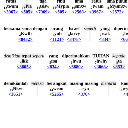
ratus
tiga
ribu
lima
ratus
lima
puluh
twam
Pla
tslsw
Mypla
smxw
twam
Mysmxw
12
13
14
15
16
17
18
<3967>
<505>
<7969>
<505>
<2568>
<3967>
<2572>
bersama-sama
dengan
orang
Israel
seperti
yang
diperi
Kwtb
ynb
larvy
rsak
h
4
5
6
7
8
<8432>
<1121>
<3478>
<834>
<66
demikian
tepat
seperti
yang
diperintahkan
TUHAN
kepada
lkk
rsa
hwu
hwhy
ta
4
5
6
7
8
<3605>
<834>
<6680>
<3068>
<853>
demikianlah
mereka
berangkat
masing-masing
menurut
ka
Nkw
weon
sya
wy
13
14
15
16
<3651>
<5265>
<376>
<4