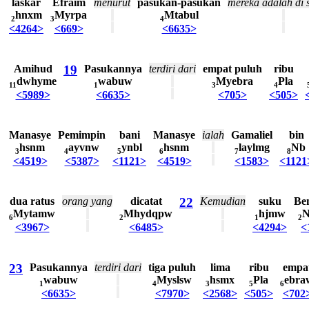
laskar
Efraim
menurut
pasukan-pasukan
mereka
adalah
di
hnxm
Myrpa
Mtabul
2
3
4
<4264>
<669>
<6635>
Amihud
19
Pasukannya
terdiri
dari
empat
puluh
ribu
dwhyme
wabuw
Myebra
Pla
11
1
3
4
<5989>
<6635>
<705>
<505>
Manasye
Pemimpin
bani
Manasye
ialah
Gamaliel
bin
hsnm
ayvnw
ynbl
hsnm
laylmg
Nb
3
4
5
6
7
8
<4519>
<5387>
<1121>
<4519>
<1583>
<1121
dua
ratus
orang
yang
dicatat
22
Kemudian
suku
Be
Mytamw
Mhydqpw
hjmw
6
2
1
2
<3967>
<6485>
<4294>
<
23
Pasukannya
terdiri
dari
tiga
puluh
lima
ribu
empa
wabuw
Myslsw
hsmx
Pla
ebra
1
4
3
5
6
<6635>
<7970>
<2568>
<505>
<702