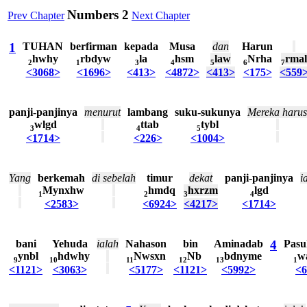
Numbers 2
Prev Chapter
Next Chapter
1
TUHAN
berfirman
kepada
Musa
dan
Harun
hwhy
rbdyw
la
hsm
law
Nrha
rmal
2
1
3
4
5
6
7
<3068>
<1696>
<413>
<4872>
<413>
<175>
<559
panji-panjinya
menurut
lambang
suku-sukunya
Mereka
harus
wlgd
ttab
tybl
3
4
5
<1714>
<226>
<1004>
Yang
berkemah
di
sebelah
timur
dekat
panji-panjinya
i
Mynxhw
hmdq
hxrzm
lgd
1
2
3
4
<2583>
<6924>
<4217>
<1714>
bani
Yehuda
ialah
Nahason
bin
Aminadab
4
Pasu
ynbl
hdwhy
Nwsxn
Nb
bdnyme
w
9
10
11
12
13
1
<1121>
<3063>
<5177>
<1121>
<5992>
<6