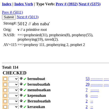
Index
|
Index Verb
| Type Verb:
Prev # (3932)
Next # (5375)
Prev # (5011)
Next # (5013)
Strong#:
5012 //
abn
naba'
Orig:
v
// a primitive root
NASB:
==>prophesied(31), prophesies(8), prophesy(55),
prophesying(19), raved(2).
AV=115
==>prophesy 111, prophesying 2, prophet 2
Total: 114
CHECKED
bernubuat
53
·
·
·
·
·
·
·
·
·
·
·
·
·
·
✔
bernubuatlah
29
·
·
·
·
·
·
·
·
·
·
·
·
·
·
✔
menubuatkan
7
·
·
·
·
·
·
·
✔
kepenuhan
6
·
·
·
·
·
·
✔
Bernubuatlah
2
·
·
✔
kerasukan
2
·
·
✔