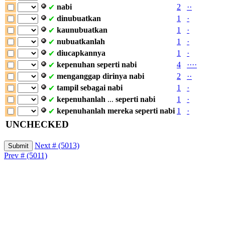
nabi
2
·
·
✔
dinubuatkan
1
·
✔
kaunubuatkan
1
·
✔
nubuatkanlah
1
·
✔
diucapkannya
1
·
✔
kepenuhan
seperti
nabi
4
·
·
·
·
✔
menganggap
dirinya
nabi
2
·
·
✔
tampil
sebagai
nabi
1
·
✔
kepenuhanlah
...
seperti
nabi
1
·
✔
kepenuhanlah
mereka
seperti
nabi
1
·
✔
UNCHECKED
Next # (5013)
Prev # (5011)