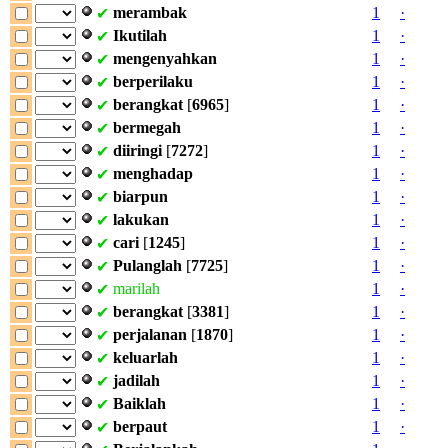
merambak
1
·
✔
Ikutilah
1
·
✔
mengenyahkan
1
·
✔
berperilaku
1
·
✔
berangkat
[
6965
]
1
·
✔
bermegah
1
·
✔
diiringi
[
7272
]
1
·
✔
menghadap
1
·
✔
biarpun
1
·
✔
lakukan
1
·
✔
cari
[
1245
]
1
·
✔
Pulanglah
[
7725
]
1
·
✔
marilah
1
·
✔
berangkat
[
3381
]
1
·
✔
perjalanan
[
1870
]
1
·
✔
keluarlah
1
·
✔
jadilah
1
·
✔
Baiklah
1
·
✔
berpaut
1
·
✔