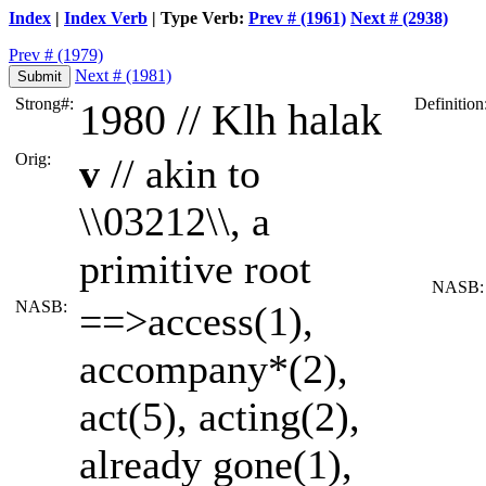
Index
|
Index Verb
| Type Verb:
Prev # (1961)
Next # (2938)
Prev # (1979)
Next # (1981)
Strong#:
Definition
1980 //
Klh
halak
Orig:
v
// akin to
\\03212\\, a
primitive root
NASB:
NASB:
==>access(1),
accompany*(2),
act(5), acting(2),
already gone(1),