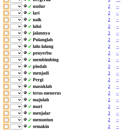
undur
2
·
·
✔
lari
2
·
·
✔
naik
2
·
·
✔
lalui
2
·
·
✔
jalannya
2
·
·
✔
Pulanglah
2
·
·
✔
lalu-lalang
2
·
·
✔
penyerbu
2
·
·
✔
membimbing
2
·
·
✔
pindah
2
·
·
✔
menjadi
2
·
·
✔
Pergi
2
·
·
✔
masuklah
2
·
·
✔
terus-menerus
2
·
·
✔
majulah
2
·
·
✔
mari
2
·
·
✔
menjalar
2
·
·
✔
menuntun
2
·
·
✔
semakin
2
·
·
✔