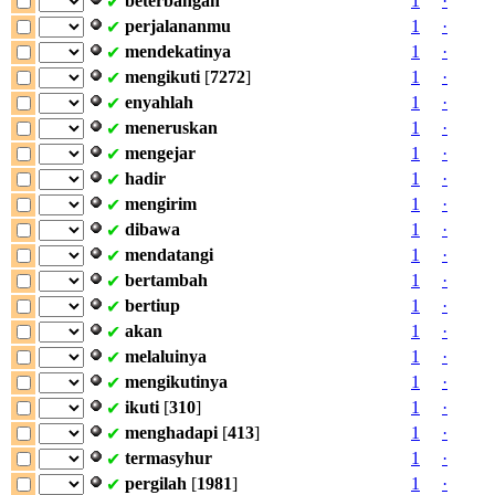
beterbangan
1
·
✔
perjalananmu
1
·
✔
mendekatinya
1
·
✔
mengikuti
[
7272
]
1
·
✔
enyahlah
1
·
✔
meneruskan
1
·
✔
mengejar
1
·
✔
hadir
1
·
✔
mengirim
1
·
✔
dibawa
1
·
✔
mendatangi
1
·
✔
bertambah
1
·
✔
bertiup
1
·
✔
akan
1
·
✔
melaluinya
1
·
✔
mengikutinya
1
·
✔
ikuti
[
310
]
1
·
✔
menghadapi
[
413
]
1
·
✔
termasyhur
1
·
✔
pergilah
[
1981
]
1
·
✔