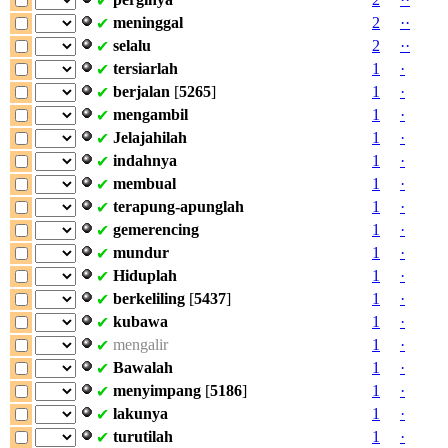
✔
meninggal
2
·
·
✔
selalu
2
·
·
✔
tersiarlah
1
·
✔
berjalan
[
5265
]
1
·
✔
mengambil
1
·
✔
Jelajahilah
1
·
✔
indahnya
1
·
✔
membual
1
·
✔
terapung-apunglah
1
·
✔
gemerencing
1
·
✔
mundur
1
·
✔
Hiduplah
1
·
✔
berkeliling
[
5437
]
1
·
✔
kubawa
1
·
✔
mengalir
1
·
✔
Bawalah
1
·
✔
menyimpang
[
5186
]
1
·
✔
lakunya
1
·
✔
turutilah
1
·
✔