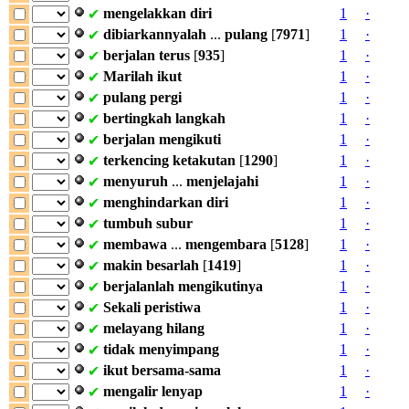
mengelakkan
diri
1
·
✔
dibiarkannyalah
...
pulang
[
7971
]
1
·
✔
berjalan
terus
[
935
]
1
·
✔
Marilah
ikut
1
·
✔
pulang
pergi
1
·
✔
bertingkah
langkah
1
·
✔
berjalan
mengikuti
1
·
✔
terkencing
ketakutan
[
1290
]
1
·
✔
menyuruh
...
menjelajahi
1
·
✔
menghindarkan
diri
1
·
✔
tumbuh
subur
1
·
✔
membawa
...
mengembara
[
5128
]
1
·
✔
makin
besarlah
[
1419
]
1
·
✔
berjalanlah
mengikutinya
1
·
✔
Sekali
peristiwa
1
·
✔
melayang
hilang
1
·
✔
tidak
menyimpang
1
·
✔
ikut
bersama-sama
1
·
✔
mengalir
lenyap
1
·
✔