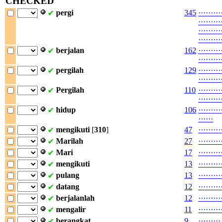
CHECKED
pergi
345
·
·
·
·
·
·
·
·
·
✔
·
·
·
·
·
·
·
·
·
·
·
·
·
·
·
·
·
·
·
·
·
·
·
·
·
·
·
berjalan
162
·
·
·
·
·
·
·
·
·
✔
·
·
·
·
·
·
·
·
·
pergilah
129
·
·
·
·
·
·
·
·
·
✔
·
·
·
·
·
·
·
·
·
Pergilah
110
·
·
·
·
·
·
·
·
·
✔
·
·
·
·
·
·
·
·
·
hidup
106
·
·
·
·
·
·
·
·
·
✔
·
·
·
·
·
·
mengikuti
[
310
]
47
·
·
·
·
·
·
·
·
·
✔
Marilah
27
·
·
·
·
·
·
·
·
·
✔
Mari
17
·
·
·
·
·
·
·
·
·
✔
mengikuti
13
·
·
·
·
·
·
·
·
·
✔
pulang
13
·
·
·
·
·
·
·
·
·
✔
datang
12
·
·
·
·
·
·
·
·
·
✔
berjalanlah
12
·
·
·
·
·
·
·
·
·
✔
mengalir
11
·
·
·
·
·
·
·
·
·
✔
berangkat
9
·
·
·
·
·
·
·
·
·
✔