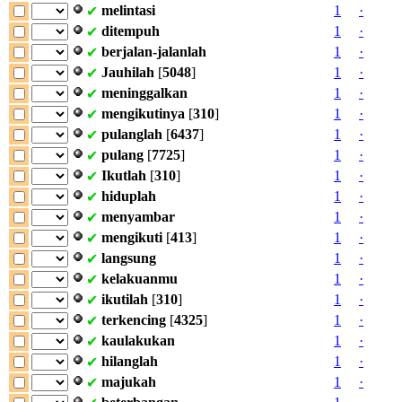
melintasi
1
·
✔
ditempuh
1
·
✔
berjalan-jalanlah
1
·
✔
Jauhilah
[
5048
]
1
·
✔
meninggalkan
1
·
✔
mengikutinya
[
310
]
1
·
✔
pulanglah
[
6437
]
1
·
✔
pulang
[
7725
]
1
·
✔
Ikutlah
[
310
]
1
·
✔
hiduplah
1
·
✔
menyambar
1
·
✔
mengikuti
[
413
]
1
·
✔
langsung
1
·
✔
kelakuanmu
1
·
✔
ikutilah
[
310
]
1
·
✔
terkencing
[
4325
]
1
·
✔
kaulakukan
1
·
✔
hilanglah
1
·
✔
majukah
1
·
✔