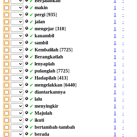
Berjalankah
1
·
✔
makin
1
·
✔
pergi
[
935
]
1
·
✔
jalan
1
·
✔
mengejar
[
310
]
1
·
✔
kauambil
1
·
✔
sambil
1
·
✔
Kembalilah
[
7725
]
1
·
✔
Berangkatlah
1
·
✔
lenyaplah
1
·
✔
pulanglah
[
7725
]
1
·
✔
Hadapilah
[
413
]
1
·
✔
mengelakkan
[
6440
]
1
·
✔
diantarkannya
1
·
✔
lalu
1
·
✔
menyingkir
1
·
✔
Majulah
1
·
✔
ikuti
1
·
✔
bertambah-tambah
1
·
✔
berada
1
·
✔