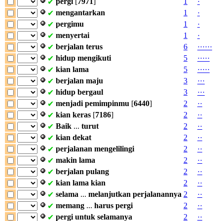
pergi
[
7971
]
1
·
✔
mengantarkan
1
·
✔
pergimu
1
·
✔
menyertai
1
·
✔
berjalan
terus
6
·
·
·
·
·
·
✔
hidup
mengikuti
5
·
·
·
·
·
✔
kian
lama
5
·
·
·
·
·
✔
berjalan
maju
3
·
·
·
✔
hidup
bergaul
3
·
·
·
✔
menjadi
pemimpinmu
[
6440
]
2
·
·
✔
kian
keras
[
7186
]
2
·
·
✔
Baik
...
turut
2
·
·
✔
kian
dekat
2
·
·
✔
perjalanan
mengelilingi
2
·
·
✔
makin
lama
2
·
·
✔
berjalan
pulang
2
·
·
✔
kian
lama
kian
2
·
·
✔
selama
...
melanjutkan
perjalanannya
2
·
·
✔
memang
...
harus
pergi
2
·
·
✔
pergi
untuk
selamanya
2
·
·
✔