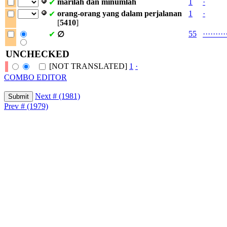
marilah
dan
minumlah
1
·
✔
orang-orang
yang
dalam
perjalanan
1
·
✔
[
5410
]
55
·
·
·
·
·
·
·
·
·
✔
∅
UNCHECKED
[NOT TRANSLATED]
1
·
COMBO EDITOR
Next # (1981)
Prev # (1979)