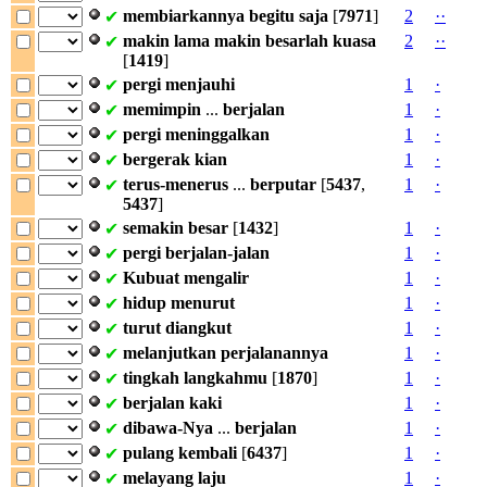
membiarkannya
begitu
saja
[
7971
]
2
·
·
✔
makin
lama
makin
besarlah
kuasa
2
·
·
✔
[
1419
]
pergi
menjauhi
1
·
✔
memimpin
...
berjalan
1
·
✔
pergi
meninggalkan
1
·
✔
bergerak
kian
1
·
✔
terus-menerus
...
berputar
[
5437
,
1
·
✔
5437
]
semakin
besar
[
1432
]
1
·
✔
pergi
berjalan-jalan
1
·
✔
Kubuat
mengalir
1
·
✔
hidup
menurut
1
·
✔
turut
diangkut
1
·
✔
melanjutkan
perjalanannya
1
·
✔
tingkah
langkahmu
[
1870
]
1
·
✔
berjalan
kaki
1
·
✔
dibawa-Nya
...
berjalan
1
·
✔
pulang
kembali
[
6437
]
1
·
✔
melayang
laju
1
·
✔