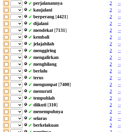
perjalanannya
2
·
·
✔
kaujalani
2
·
·
✔
berperang
[
4421
]
2
·
·
✔
dijalani
2
·
·
✔
mendekat
[
7131
]
2
·
·
✔
kembali
2
·
·
✔
jelajahilah
2
·
·
✔
menggiring
2
·
·
✔
mengalirkan
2
·
·
✔
menghilang
2
·
·
✔
berlalu
2
·
·
✔
terus
2
·
·
✔
mengumpat
[
7400
]
2
·
·
✔
menuruti
2
·
·
✔
tempuhlah
2
·
·
✔
diikuti
[
310
]
2
·
·
✔
menempuhnya
2
·
·
✔
selaras
2
·
·
✔
berkelakuan
2
·
·
✔
perginya
2
·
·