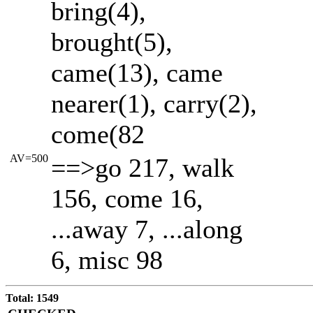
bring(4),
brought(5),
came(13), came
nearer(1), carry(2),
come(82
AV=500
==>go 217, walk
156, come 16,
...away 7, ...along
6, misc 98
Total: 1549