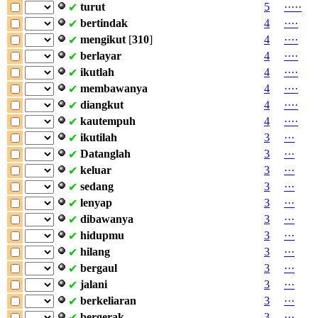
turut
5
·
·
·
·
·
✔
bertindak
4
·
·
·
·
✔
mengikut
[
310
]
4
·
·
·
·
✔
berlayar
4
·
·
·
·
✔
ikutlah
4
·
·
·
·
✔
membawanya
4
·
·
·
·
✔
diangkut
4
·
·
·
·
✔
kautempuh
4
·
·
·
·
✔
ikutilah
3
·
·
·
✔
Datanglah
3
·
·
·
✔
keluar
3
·
·
·
✔
sedang
3
·
·
·
✔
lenyap
3
·
·
·
✔
dibawanya
3
·
·
·
✔
hidupmu
3
·
·
·
✔
hilang
3
·
·
·
✔
bergaul
3
·
·
·
✔
jalani
3
·
·
·
✔
berkeliaran
3
·
·
·
✔
bergerak
3
·
·
·
✔