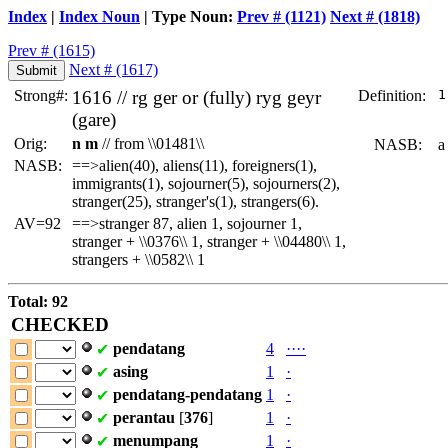
Index
|
Index Noun
| Type Noun:
Prev # (1121)
Next # (1818)
Prev # (1615)
Next # (1617)
Strong#:
1616 //
rg
ger or (fully)
ryg
geyr
Definition:
 1
  
(gare)
Orig:
n m
// from \\01481\\
NASB:
a 
NASB:
==>alien(40), aliens(11), foreigners(1),
immigrants(1), sojourner(5), sojourners(2),
stranger(25), stranger's(1), strangers(6).
AV=92
==>stranger 87, alien 1, sojourner 1,
stranger + \\0376\\ 1, stranger + \\04480\\ 1,
strangers + \\0582\\ 1
Total: 92
CHECKED
pendatang
4
·
·
·
·
✔
asing
1
·
✔
pendatang-pendatang
1
·
✔
perantau
[
376
]
1
·
✔
menumpang
1
·
✔