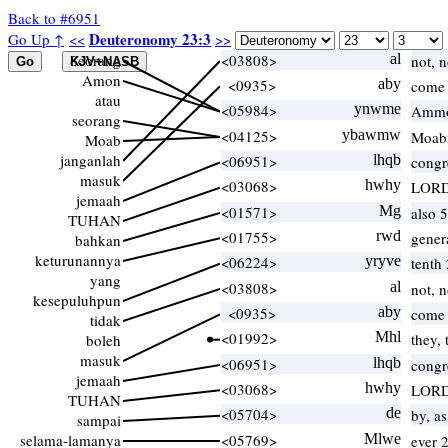
Back to #6951
Deuteronomy 23:3
Go Up ↑
<<
>>
Seorang
<03808>
al
not, 
Amon
<0935>
aby
come 
atau
<05984>
ynwme
Ammo
seorang
<04125>
ybawmw
Moabi
Moab
janganlah
<06951>
lhqb
congr
masuk
<03068>
hwhy
LORD
jemaah
<01571>
Mg
also 5
TUHAN
<01755>
rwd
gener
bahkan
keturunannya
<06224>
yryve
tenth 
yang
<03808>
al
not, 
kesepuluhpun
<0935>
aby
come 
tidak
<01992>
Mhl
they,
boleh
masuk
<06951>
lhqb
congr
jemaah
<03068>
hwhy
LORD
TUHAN
<05704>
de
by, as
sampai
selama-lamanya
<05769>
Mlwe
ever 