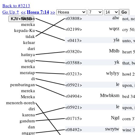
Back to #3213
Hosea 7:14
Go Up ↑
<<
>>
Seruan
<03808>
alw
not, n
mereka
<02199>
wqez
cry 50
kepada-Ku
tidak
<0413>
yla
unto, 
keluar
dari
<03820>
Mblb
heart 
hatinya
tetapi
<03588>
yk
that, 
mereka
meratap
<03213>
wlylyy
howl 2
di
pembaringan
<05921>
le
upon, 
mereka
<04904>
Mtwbksm
bed 34
Mereka
menoreh-noreh
<05921>
le
upon, 
diri
karena
<01715>
Ngd
corn 3
gandum
dan
<08492>
swrytw
wine 
anggur