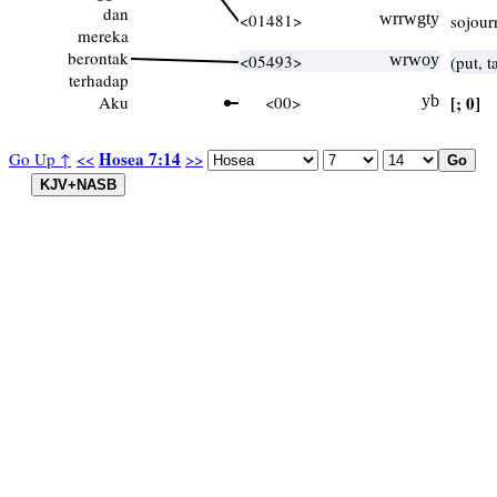
dan
<01481>
wrrwgty
sojour
mereka
berontak
<05493>
wrwoy
(put, 
terhadap
Aku
<00>
yb
[; 0]
Hosea 7:14
Go Up ↑
<<
>>