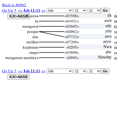
Back to #4962
Job 11:11
Go Up ↑
<<
>>
Karena
<03588>
yk
t
Ia
<01931>
awh
t
mengenal
<03045>
edy
k
penipu
<04962>
ytm
m
dan
<07723>
aws
v
melihat
<07200>
aryw
s
kejahatan
<0205>
Nwa
i
tanpa
<03808>
alw
n
mengamat-amatinya
<0995>
Nnwbty
u
Job 11:11
Go Up ↑
<<
>>