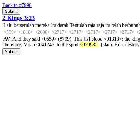
Back to #7998
2 Kings 3:23
Lalu
berserulah
mereka
Itu
darah
Tentulah
raja-raja
itu
telah
berbunu
<559>
<1818>
<2088>
<2717>
<2717>
<2717>
<2717>
<2717>
<
AV
: And they said <0559> (8799), This [is] blood <01818>: the k
therefore, Moab <04124>, to the spoil
<07998>
. {slain: Heb. destro