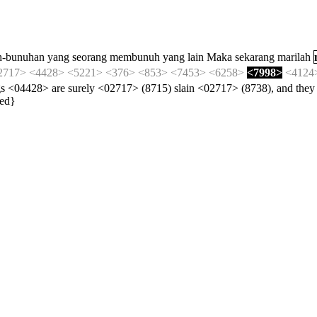
h-bunuhan
yang
seorang
membunuh
yang
lain
Maka
sekarang
marilah
2717>
<4428>
<5221>
<376>
<853>
<7453>
<6258>
<7998>
<4124
ings <04428> are surely <02717> (8715) slain <02717> (8738), and th
yed}