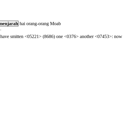
menjarah
hai
orang-orang
Moab
>
ey have smitten <05221> (8686) one <0376> another <07453>: now