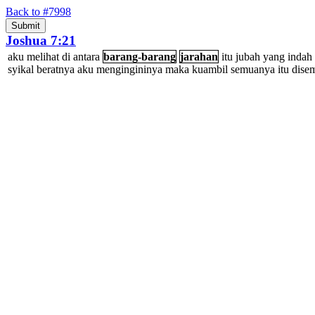
Back to #7998
Joshua 7:21
aku
melihat
di
antara
barang-barang
jarahan
itu
jubah
yang
indah
syikal
beratnya
aku
mengingininya
maka
kuambil
semuanya
itu
dise