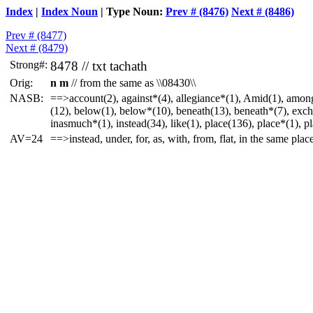
Index
|
Index Noun
| Type Noun:
Prev # (8476)
Next # (8486)
Prev # (8477)
Next # (8479)
Strong#:
8478 //
txt
tachath
Orig:
n m
// from the same as \\08430\\
NASB:
==>account(2), against*(4), allegiance*(1), Amid(1), amon
(12), below(1), below*(10), beneath(13), beneath*(7), exchan
inasmuch*(1), instead(34), like(1), place(136), place*(1), pl
AV=24
==>instead, under, for, as, with, from, flat, in the same plac