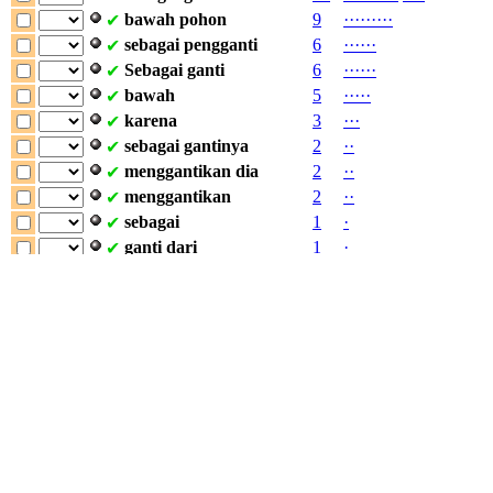
bawah
pohon
9
·
·
·
·
·
·
·
·
·
✔
sebagai
pengganti
6
·
·
·
·
·
·
✔
Sebagai
ganti
6
·
·
·
·
·
·
✔
bawah
5
·
·
·
·
·
✔
karena
3
·
·
·
✔
sebagai
gantinya
2
·
·
✔
menggantikan
dia
2
·
·
✔
menggantikan
2
·
·
✔
sebagai
1
·
✔
ganti
dari
1
·
✔
bawahnya
di
1
·
✔
sebagai
penggantinya
1
·
✔
Yoram
....
menggantikan
1
·
✔
gemetar
karena
1
·
✔
di
...
kolong
1
·
✔
di
bawahmu
1
·
✔
bawah
kolong
1
·
✔
sebagai
gantimu
1
·
✔
diduduki
1
·
✔