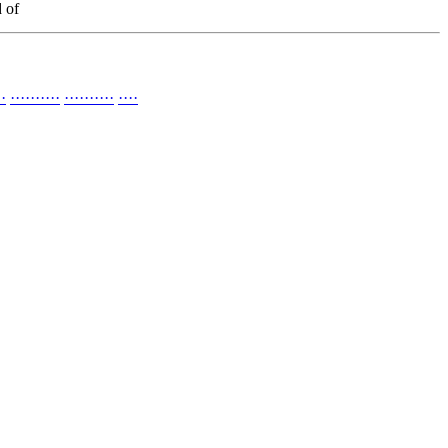
 of
·
·
·
·
·
·
·
·
·
·
·
·
·
·
·
·
·
·
·
·
·
·
·
·
·
·