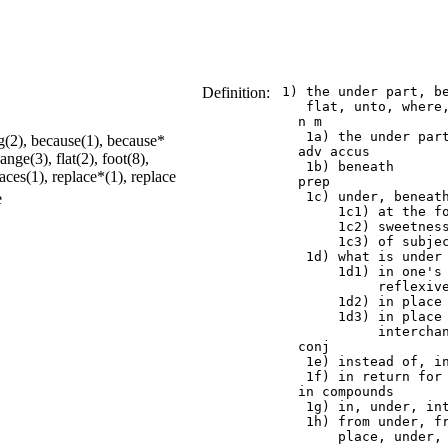
Definition:
 1) the under part, be
    flat, unto, where,
   n m

    1a) the under part
g(2), because(1), because*
   adv accus

ge(3), flat(2), foot(8),
    1b) beneath

aces(1), replace*(1), replace
   prep

    1c) under, beneath
e
        1c1) at the fo
        1c2) sweetness
        1c3) of subjec
    1d) what is under 
        1d1) in one's 
             reflexive
        1d2) in place 
        1d3) in place 
             interchan
   conj

    1e) instead of, in
    1f) in return for 
   in compounds

    1g) in, under, int
    1h) from under, fr