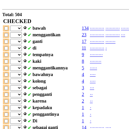
Total: 504
CHECKED
bawah
134
·
·
·
·
·
·
·
·
·
·
·
·
·
·
·
·
·
·
·
·
·
·
·
·
·
✔
menggantikan
23
·
·
·
·
·
·
·
·
·
·
·
·
·
·
·
·
·
·
·
·
·
·
·
✔
ganti
17
·
·
·
·
·
·
·
·
·
·
·
·
·
·
·
·
·
✔
di
11
·
·
·
·
·
·
·
·
·
·
·
✔
tempatnya
9
·
·
·
·
·
·
·
·
·
✔
kaki
8
·
·
·
·
·
·
·
·
✔
menggantikannya
5
·
·
·
·
·
✔
bawahnya
4
·
·
·
·
✔
kolong
4
·
·
·
·
✔
sebagai
3
·
·
·
✔
pengganti
2
·
·
✔
karena
2
·
·
✔
kepadaku
1
·
✔
penggantinya
1
·
✔
Di
1
·
✔
sebagai
ganti
14
·
·
·
·
·
·
·
·
·
·
·
·
·
·
✔