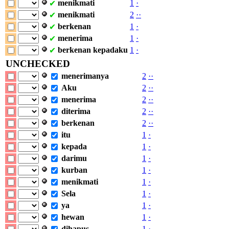
menikmati
1
·
✔
menikmati
2
·
·
✔
berkenan
1
·
✔
menerima
1
·
✔
berkenan
kepadaku
1
·
✔
UNCHECKED
menerimanya
2
·
·
Aku
2
·
·
menerima
2
·
·
diterima
2
·
·
berkenan
2
·
·
itu
1
·
kepada
1
·
darimu
1
·
kurban
1
·
menikmati
1
·
Sela
1
·
ya
1
·
hewan
1
·
dihapus
1
·