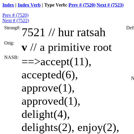
Index
|
Index Verb
| Type Verb:
Prev # (7520)
Next # (7523)
Prev # (7520)
Next # (7522)
Strong#:
Defi
7521 //
hur
ratsah
Orig:
v
// a primitive root
NASB:
==>accept(11),
accepted(6),
NA
approve(1),
approved(1),
delight(4),
delights(2), enjoy(2),