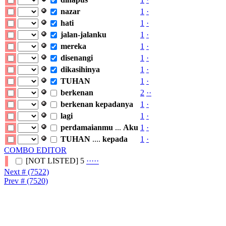
nazar
1
·
hati
1
·
jalan-jalanku
1
·
mereka
1
·
disenangi
1
·
dikasihinya
1
·
TUHAN
1
·
berkenan
2
·
·
berkenan
kepadanya
1
·
lagi
1
·
perdamaianmu
...
Aku
1
·
TUHAN
....
kepada
1
·
COMBO EDITOR
[NOT LISTED]
5
·
·
·
·
·
Next # (7522)
Prev # (7520)