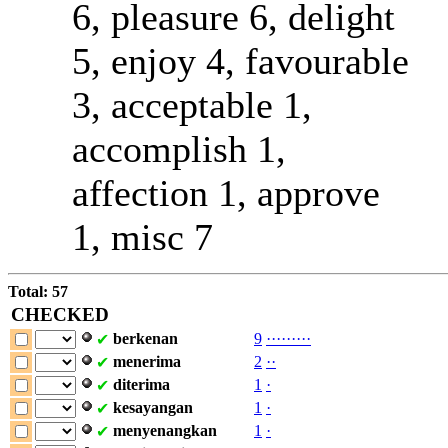
6, pleasure 6, delight
5, enjoy 4, favourable
3, acceptable 1,
accomplish 1,
affection 1, approve
1, misc 7
Total: 57
CHECKED
berkenan
9
·
·
·
·
·
·
·
·
·
✔
menerima
2
·
·
✔
diterima
1
·
✔
kesayangan
1
·
✔
menyenangkan
1
·
✔