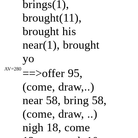
brings(1),
brought(11),
brought his
near(1), brought
yo
AV=280
==>offer 95,
(come, draw,..)
near 58, bring 58,
(come, draw, ..)
nigh 18, come