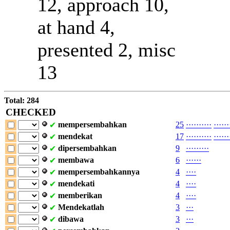
12, approach 10,
at hand 4,
presented 2, misc
13
Total: 284
CHECKED
mempersembahkan
25
·
·
·
·
·
·
·
·
·
·
·
·
·
·
·
·
✔
mendekat
17
·
·
·
·
·
·
·
·
·
·
·
·
·
·
·
·
✔
dipersembahkan
9
·
·
·
·
·
·
·
·
·
✔
membawa
6
·
·
·
·
·
·
✔
mempersembahkannya
4
·
·
·
·
✔
mendekati
4
·
·
·
·
✔
memberikan
4
·
·
·
·
✔
Mendekatlah
3
·
·
·
✔
dibawa
3
·
·
·
✔