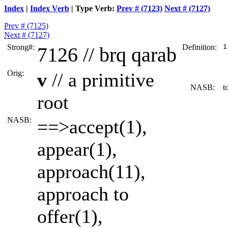
Index
|
Index Verb
| Type Verb:
Prev # (7123)
Next # (7127)
Prev # (7125)
Next # (7127)
Strong#:
Definition:
 1
7126 //
brq
qarab
  
  
  
Orig:
v
// a primitive
NASB:
to
root
NASB:
==>accept(1),
appear(1),
approach(11),
approach to
offer(1),