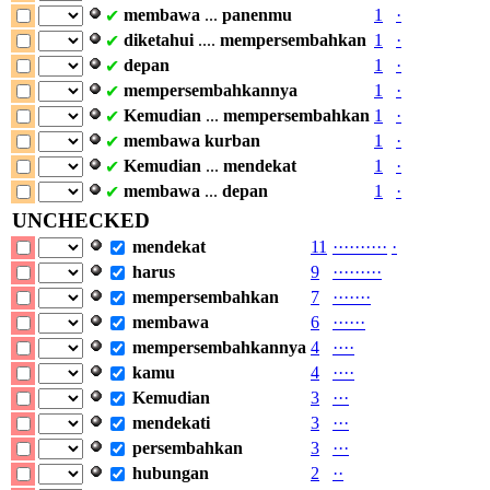
membawa
...
panenmu
1
·
✔
diketahui
....
mempersembahkan
1
·
✔
depan
1
·
✔
mempersembahkannya
1
·
✔
Kemudian
...
mempersembahkan
1
·
✔
membawa
kurban
1
·
✔
Kemudian
...
mendekat
1
·
✔
membawa
...
depan
1
·
✔
UNCHECKED
mendekat
11
·
·
·
·
·
·
·
·
·
·
·
harus
9
·
·
·
·
·
·
·
·
·
mempersembahkan
7
·
·
·
·
·
·
·
membawa
6
·
·
·
·
·
·
mempersembahkannya
4
·
·
·
·
kamu
4
·
·
·
·
Kemudian
3
·
·
·
mendekati
3
·
·
·
persembahkan
3
·
·
·
hubungan
2
·
·