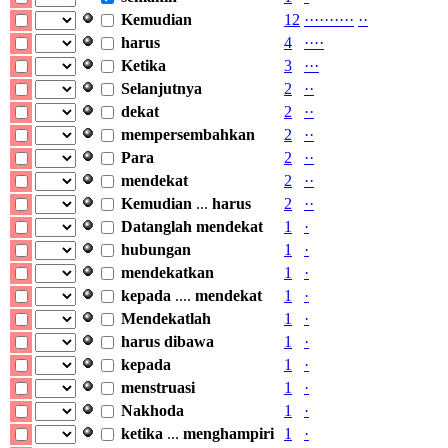
Kemudian
12
·
·
·
·
·
·
·
·
·
·
·
·
harus
4
·
·
·
·
Ketika
3
·
·
·
Selanjutnya
2
·
·
dekat
2
·
·
mempersembahkan
2
·
·
Para
2
·
·
mendekat
2
·
·
Kemudian
...
harus
2
·
·
Datanglah
mendekat
1
·
hubungan
1
·
mendekatkan
1
·
kepada
....
mendekat
1
·
Mendekatlah
1
·
harus
dibawa
1
·
kepada
1
·
menstruasi
1
·
Nakhoda
1
·
ketika
...
menghampiri
1
·