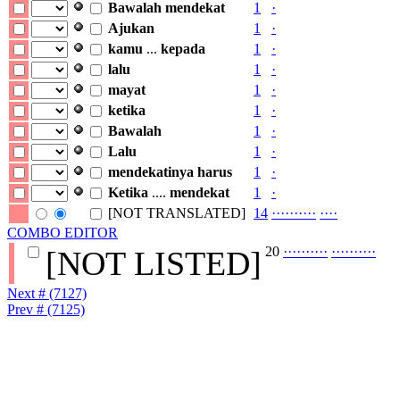
Bawalah
mendekat
1
·
Ajukan
1
·
kamu
...
kepada
1
·
lalu
1
·
mayat
1
·
ketika
1
·
Bawalah
1
·
Lalu
1
·
mendekatinya
harus
1
·
Ketika
....
mendekat
1
·
[NOT TRANSLATED]
14
·
·
·
·
·
·
·
·
·
·
·
·
·
·
COMBO EDITOR
20
·
·
·
·
·
·
·
·
·
·
·
·
·
·
·
·
·
·
·
·
[NOT LISTED]
Next # (7127)
Prev # (7125)