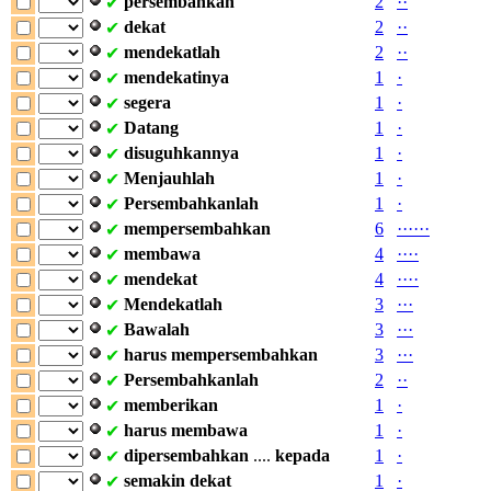
persembahkan
2
·
·
✔
dekat
2
·
·
✔
mendekatlah
2
·
·
✔
mendekatinya
1
·
✔
segera
1
·
✔
Datang
1
·
✔
disuguhkannya
1
·
✔
Menjauhlah
1
·
✔
Persembahkanlah
1
·
✔
mempersembahkan
6
·
·
·
·
·
·
✔
membawa
4
·
·
·
·
✔
mendekat
4
·
·
·
·
✔
Mendekatlah
3
·
·
·
✔
Bawalah
3
·
·
·
✔
harus
mempersembahkan
3
·
·
·
✔
Persembahkanlah
2
·
·
✔
memberikan
1
·
✔
harus
membawa
1
·
✔
dipersembahkan
....
kepada
1
·
✔
semakin
dekat
1
·
✔