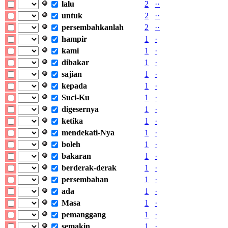
lalu
2
·
·
untuk
2
·
·
persembahkanlah
2
·
·
hampir
1
·
kami
1
·
dibakar
1
·
sajian
1
·
kepada
1
·
Suci-Ku
1
·
digesernya
1
·
ketika
1
·
mendekati-Nya
1
·
boleh
1
·
bakaran
1
·
berderak-derak
1
·
persembahan
1
·
ada
1
·
Masa
1
·
pemanggang
1
·
semakin
1
·