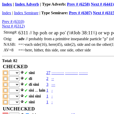
Index
|
Index Adverb
| Type Adverb:
Prev # (6258)
Next # (6441)
Index
|
Index Semirare
|
Type Semirare:
Prev # (6307)
Next # (631
Prev # (6310)
Next # (6312)
Strong#:
6311 //
hp
poh or
ap
po' (\\#Job 38:11\\) or
wp
p
Orig:
adv
// probably from a primitive inseparable particle "p" (o
NASB:
==>each side(16), here(45), side(2), side and on the other(1)
AV=8
==>here, hither, this side, one side, other side
Total: 82
CHECKED
sini
27
·
·
·
·
·
·
·
·
·
·
·
·
·
·
·
·
·
·
·
·
·
·
·
·
·
·
·
✔
di
2
·
·
✔
di
sini
3
·
·
·
✔
sisi
...
lain
1
·
✔
sisi
sini
1
·
✔
sini
1
·
✔
UNCHECKED