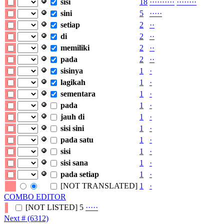
sisi
18
·
·
·
·
·
·
·
·
·
·
·
·
·
·
·
·
·
·
sini
5
·
·
·
·
·
setiap
2
·
·
di
2
·
·
memiliki
2
·
·
pada
2
·
·
sisinya
1
·
lagikah
1
·
sementara
1
·
pada
1
·
jauh
di
1
·
sisi
sini
1
·
pada
satu
1
·
sisi
1
·
sisi
sana
1
·
pada
setiap
1
·
[NOT TRANSLATED]
1
·
COMBO EDITOR
[NOT LISTED]
5
·
·
·
·
·
Next # (6312)