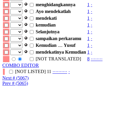
menghidangkannya
1
·
Ayo
mendekatlah
1
·
mendekati
1
·
kemudian
1
·
Selanjutnya
1
·
sampaikan
perkaramu
1
·
Kemudian
....
Yusuf
1
·
mendekatinya
Kemudian
1
·
[NOT TRANSLATED]
8
·
·
·
·
·
·
·
·
COMBO EDITOR
[NOT LISTED]
11
·
·
·
·
·
·
·
·
·
·
·
Next # (5067)
Prev # (5065)