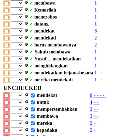
membawa
1
·
✔
Kemarilah
1
·
✔
menerobos
1
·
✔
datang
1
·
✔
mendekat
6
·
·
·
·
·
·
✔
mendekati
2
·
·
✔
harus
membawanya
2
·
·
✔
Yakub
membawa
1
·
✔
Yusuf
...
mendekatkan
1
·
✔
menghidangkan
1
·
✔
mendekatkan
bejana-bejana
1
·
✔
mereka
mendekati
1
·
✔
UNCHECKED
mendekat
8
·
·
·
·
·
·
·
·
untuk
4
·
·
·
·
mempersembahkan
3
·
·
·
membawa
3
·
·
·
mereka
2
·
·
kepadaku
2
·
·