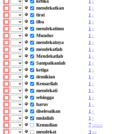
ketika
1
·
mendekatkan
1
·
tirai
1
·
tiba
1
·
mendekatimu
1
·
Mundur
1
·
mendekatnya
1
·
mendekatlah
1
·
Mendekatlah
1
·
Sampaikanlah
1
·
ketiga
1
·
demikian
1
·
Kemarilah
1
·
mendekati
1
·
sehingga
1
·
harus
1
·
diselesaikan
1
·
mulailah
1
·
Kemudian
7
·
·
·
·
·
·
·
mendekat
3
·
·
·