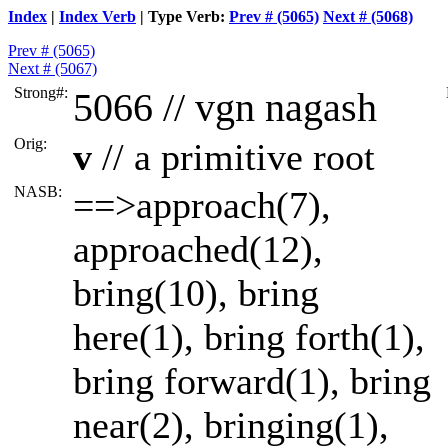
Index
|
Index Verb
| Type Verb:
Prev # (5065)
Next # (5068)
Prev # (5065)
Next # (5067)
Strong#:
5066 //
vgn
nagash
Orig:
v
// a primitive root
NASB:
==>approach(7),
approached(12),
bring(10), bring
here(1), bring forth(1),
bring forward(1), bring
near(2), bringing(1),