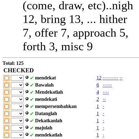
(come, draw, etc)..nigh
12, bring 13, ... hither
7, offer 7, approach 5,
forth 3, misc 9
Total: 125
CHECKED
mendekat
12
·
·
·
·
·
·
·
·
·
·
·
·
✔
Bawalah
6
·
·
·
·
·
·
✔
Mendekatlah
4
·
·
·
·
✔
mendekati
2
·
·
✔
mempersembahkan
1
·
✔
Datanglah
1
·
✔
Dekatkanlah
1
·
✔
majulah
1
·
✔
mendekatlah
1
·
✔