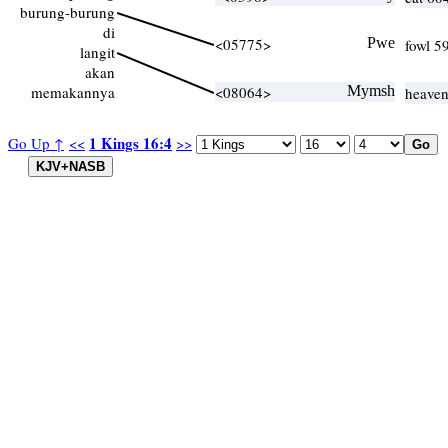
burung-burung
di
<05775>
Pwe
fowl 5
langit
akan
memakannya
<08064>
Mymsh
heaven
1 Kings 16:4
Go Up ↑
<<
>>