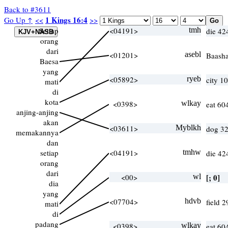
Back to #3611
1 Kings 16:4
Go Up ↑
<<
>>
Setiap
<04191>
tmh
die 42
orang
dari
<01201>
asebl
Baash
Baesa
yang
<05892>
ryeb
city 1
mati
di
kota
<0398>
wlkay
eat 60
anjing-anjing
akan
<03611>
Myblkh
dog 3
memakannya
dan
setiap
<04191>
tmhw
die 42
orang
dari
<00>
wl
[; 0]
dia
yang
<07704>
hdvb
field 
mati
di
padang
<0398>
wlkay
eat 60