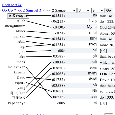
Back to #74
2 Samuel 3:9
Go Up ↑
<<
>>
Kiranya
<03541>
hk
thus, so..
Allah
<06213>
hvey
do 1333
menghukum
<0430>
Myhla
God 234
Abner
<074>
rnbal
Abner 6
bahkan
<03541>
hkw
thus, so..
lebih
<03254>
Pyoy
more 70,
lagi
<00>
wl
[; 0]
jika
<03588>
yk
that, bec
aku
tidak
<0834>
rsak
which, w
melakukan
<07650>
ebsn
sware 16
kepada
<03068>
hwhy
LORD 65
Daud
<01732>
dwdl
David 1
seperti
<03588>
yk
that, bec
yang
<03651>
Nk
so, thus,
dijanjikan
<06213>
hvea
do 1333
TUHAN
kepadanya
<00>
wl
[; 0]