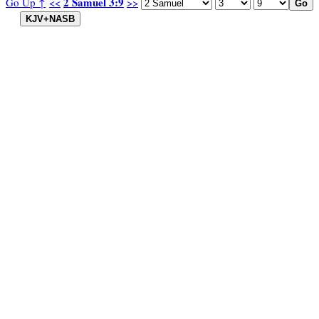
2 Samuel 3:9
Go Up ↑
<<
>>