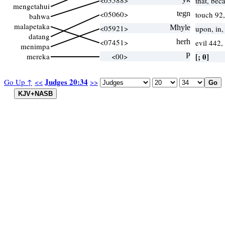
<03588>
that, bec
mengetahui
<05060>
tegn
touch 92
bahwa
malapetaka
<05921>
Mhyle
upon, in
datang
<07451>
herh
evil 442
menimpa
mereka
<00>
P
[; 0]
Judges 20:34
Go Up ↑
<<
>>