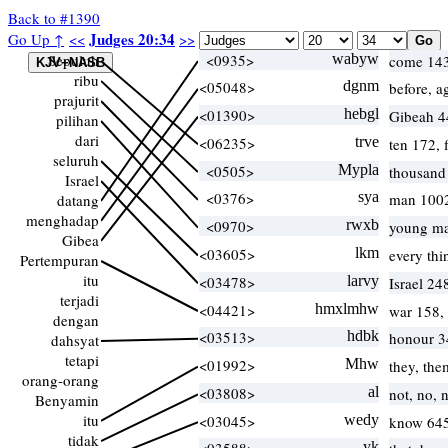
Back to #1390
Judges 20:34
Go Up ↑
<<
>>
Sepuluh
<0935>
wabyw
come 143
ribu
<05048>
dgnm
before, a
prajurit
<01390>
hebgl
Gibeah 
pilihan
dari
<06235>
trve
ten 172, 
seluruh
<0505>
Mypla
thousand
Israel
<0376>
sya
man 100
datang
menghadap
<0970>
rwxb
young ma
Gibea
<03605>
lkm
every thi
Pertempuran
itu
<03478>
larvy
Israel 24
terjadi
<04421>
hmxlmhw
war 158,
dengan
<03513>
hdbk
honour 3
dahsyat
tetapi
<01992>
Mhw
they, th
orang-orang
<03808>
al
not, no,
Benyamin
itu
<03045>
wedy
know 64
tidak
yk