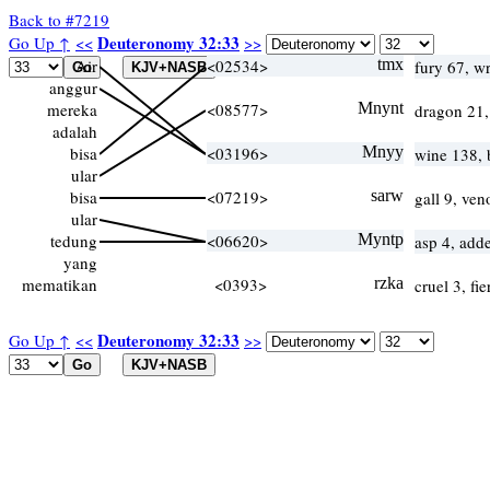
Back to #7219
Deuteronomy 32:33
Go Up ↑
<<
>>
Air
<02534>
tmx
fury 67, w
anggur
mereka
<08577>
Mnynt
dragon 21,
adalah
bisa
<03196>
Mnyy
wine 138,
ular
bisa
<07219>
sarw
gall 9, ve
ular
tedung
<06620>
Myntp
asp 4, add
yang
mematikan
<0393>
rzka
cruel 3, fi
Deuteronomy 32:33
Go Up ↑
<<
>>