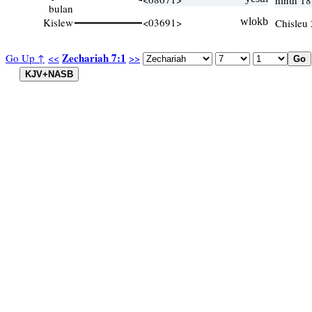
ninth 1
bulan
Kislew
<03691>
wlokb
Chisleu
Zechariah 7:1
Go Up ↑
<<
>>