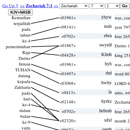
Zechariah 7:1
Go Up ↑
<<
>>
Kemudian
<01961>
yhyw
was, co
terjadilah
<08141>
tnsb
year 797
pada
tahun
<0702>
ebra
four 265
ke-4
<01867>
swyrdl
Darius 
pemerintahan
Raja
<04428>
Klmh
king 251
Darius
firman
<01961>
hyh
was, co
TUHAN
<01697>
rbd
word 80
datang
kepada
<03068>
hwhy
LORD 6
Zakharia
<0413>
la
unto, wi
pada
hari
<02148>
hyrkz
Zechari
ke-4
dalam
<0702>
hebrab
four 265
bulan
<02320>
sdxl
month 2
ke-9
yaitu
<08671>
yesth