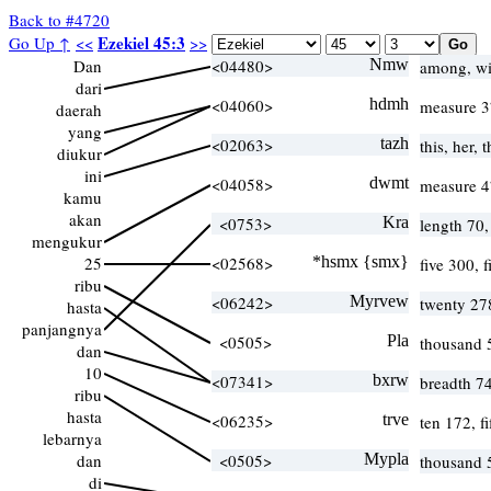
Back to #4720
Ezekiel 45:3
Go Up ↑
<<
>>
Dan
<04480>
Nmw
among, wi
dari
<04060>
hdmh
measure 3
daerah
yang
<02063>
tazh
this, her, 
diukur
ini
<04058>
dwmt
measure 4
kamu
akan
<0753>
Kra
length 70
mengukur
25
<02568>
*hsmx {smx}
five 300, 
ribu
<06242>
Myrvew
twenty 27
hasta
panjangnya
<0505>
Pla
thousand 
dan
10
<07341>
bxrw
breadth 7
ribu
hasta
<06235>
trve
ten 172, f
lebarnya
dan
<0505>
Mypla
thousand 
di