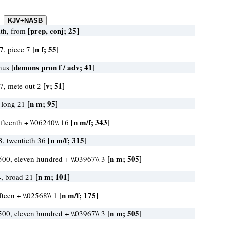
[prep, conj; 25]
th, from
[n f; 55]
7, piece 7
[demons pron f / adv; 41]
thus
[v; 51]
7, mete out 2
[n m; 95]
, long 21
[n m/f; 343]
fifteenth + \\06240\\ 16
[n m/f; 315]
8, twentieth 36
[n m; 505]
500, eleven hundred + \\03967\\ 3
[n m; 101]
4, broad 21
[n m/f; 175]
ifteen + \\02568\\ 1
[n m; 505]
500, eleven hundred + \\03967\\ 3