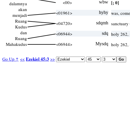
<00>
wbw
[; 0]
dalamnya
akan
<01961>
hyhy
was, come
menjadi
Ruang
<04720>
sdqmh
sanctuary 
Kudus
dan
<06944>
sdq
holy 262,
Ruang
Mahakudus
<06944>
Mysdq
holy 262,
Ezekiel 45:3
Go Up ↑
<<
>>