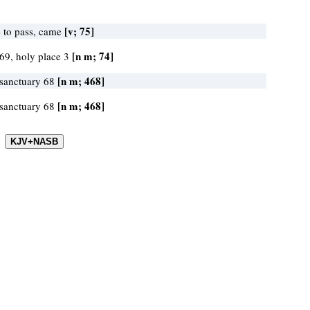
[v; 75]
 to pass, came
[n m; 74]
69, holy place 3
[n m; 468]
 sanctuary 68
[n m; 468]
 sanctuary 68