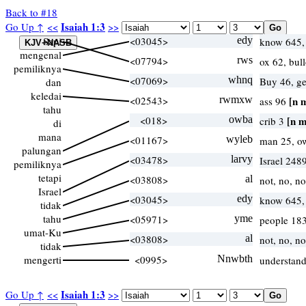
Back to #18
Isaiah 1:3
Go Up ↑
<<
>>
Sapi
<03045>
edy
know 645
mengenal
<07794>
rws
ox 62, bul
pemiliknya
<07069>
whnq
Buy 46, g
dan
keledai
<02543>
rwmxw
[n 
ass 96
tahu
<018>
owba
[n m
crib 3
di
mana
<01167>
wyleb
man 25, o
palungan
<03478>
larvy
Israel 2489
pemiliknya
tetapi
<03808>
al
not, no, n
Israel
<03045>
edy
know 645
tidak
tahu
<05971>
yme
people 183
umat-Ku
<03808>
al
not, no, n
tidak
mengerti
<0995>
Nnwbth
understand
Isaiah 1:3
Go Up ↑
<<
>>