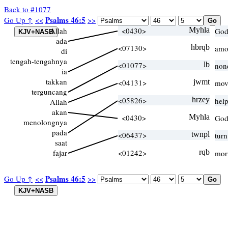
Back to #1077
Psalms 46:5
Go Up ↑
<<
>>
Allah
<0430>
Myhla
God
ada
<07130>
hbrqb
amo
di
tengah-tengahnya
<01077>
lb
non
ia
takkan
<04131>
jwmt
mov
terguncang
<05826>
hrzey
hel
Allah
akan
<0430>
Myhla
God
menolongnya
pada
<06437>
twnpl
tur
saat
fajar
<01242>
rqb
mor
Psalms 46:5
Go Up ↑
<<
>>