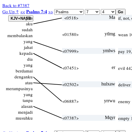
Back to #7387
Psalms 7:4
Go Up ↑
<<
>>
jika
<0518>
Ma
if, not,
aku
sudah
<01580>
ytlmg
wean 1
membalaskan
yang
jahat
<07999>
ymlws
pay 19
kepada
dia
yang
<07451>
er
evil 4
berdamai
denganku
atau
<02502>
hulxaw
delive
merampasinya
yang
tanpa
<06887>
yrrwu
enemy 1
alasan
menjadi
musuhku
<07387>
Mqyr
empty 