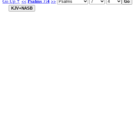
Psalms 7:4
Go Up ↑
<<
>>