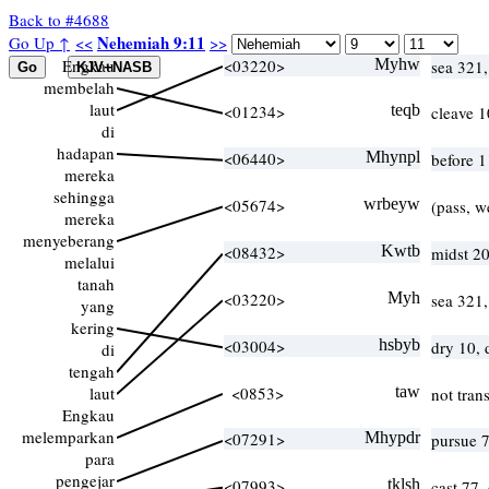
Back to #4688
Nehemiah 9:11
Go Up ↑
<<
>>
Engkau
<03220>
Myhw
sea 321
membelah
laut
<01234>
teqb
cleave 1
di
hadapan
<06440>
Mhynpl
before 
mereka
sehingga
<05674>
wrbeyw
(pass, w
mereka
menyeberang
<08432>
Kwtb
midst 2
melalui
tanah
<03220>
Myh
sea 321
yang
kering
<03004>
hsbyb
dry 10, 
di
tengah
laut
<0853>
taw
not tran
Engkau
melemparkan
<07291>
Mhypdr
pursue 
para
pengejar
<07993>
tklsh
cast 77,