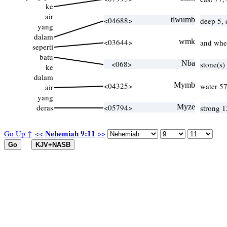
ke
air
<04688>
tlwumb
deep 5,
yang
dalam
<03644>
wmk
and when
seperti
batu
<068>
Nba
stone(s)
ke
dalam
<04325>
Mymb
water 57
air
yang
deras
<05794>
Myze
strong 1
Nehemiah 9:11
Go Up ↑
<<
>>