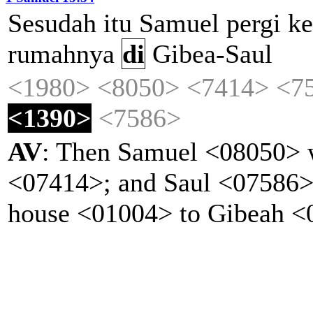
Sesudah
itu
Samuel
pergi
ke
rumahnya
di
Gibea-Saul
<1980>
<8050>
<7414>
<7
<1390>
<7586>
AV
: Then Samuel <08050> 
<07414>; and Saul <07586> 
house <01004> to Gibeah <