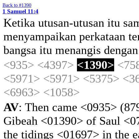
Back to #1390
1 Samuel 11:4
Ketika
utusan-utusan
itu
sa
menyampaikan
perkataan
te
bangsa
itu
menangis
dengan
<935>
<4397>
<1390>
<75
<5971>
<5971>
<5375>
<3
<6963>
<1058>
AV
: Then came <0935> (879
Gibeah <01390> of Saul <0
the tidings <01697> in the 