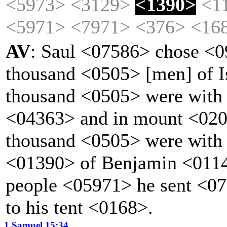
<5973>
<3129>
<1390>
<1
<5971>
<7971>
<376>
<16
AV
: Saul <07586> chose <0
thousand <0505> [men] of I
thousand <0505> were with
<04363> and in mount <020
thousand <0505> were with
<01390> of Benjamin <01144
people <05971> he sent <0
to his tent <0168>.
1 Samuel 15:34