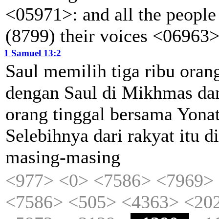
<05971>: and all the peopl
(8799) their voices <06963
1 Samuel 13:2
Saul
memilih
tiga
ribu
oran
dengan
Saul
di
Mikhmas
da
orang
tinggal
bersama
Yona
Selebihnya
dari
rakyat
itu
d
masing-masing
<977>
<0>
<7586>
<7969>
<7586>
<505>
<4363>
<20