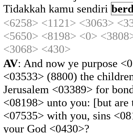
Tidakkah
kamu
sendiri
ber
<6258>
<1121>
<3063>
<3
<5650>
<8198>
<0>
<3808
<3068>
<430>
AV
: And now ye purpose <0
<03533> (8800) the childre
Jerusalem <03389> for bo
<08198> unto you: [but are 
<07535> with you, sins <0
your God <0430>?