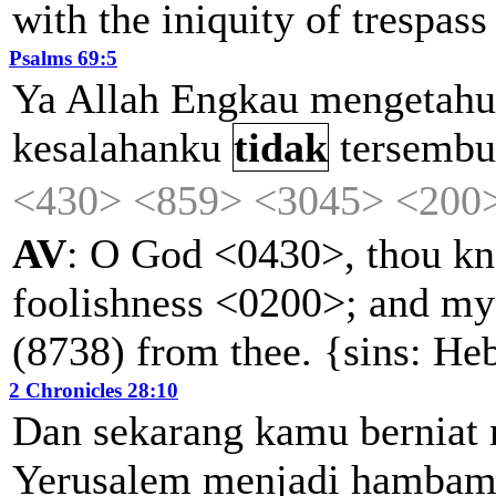
with the iniquity of trespass
Psalms 69:5
Ya
Allah
Engkau
mengetahu
kesalahanku
tidak
tersembu
<430>
<859>
<3045>
<200
AV
: O God <0430>, thou k
foolishness <0200>; and my
(8738) from thee. {sins: Heb
2 Chronicles 28:10
Dan
sekarang
kamu
berniat
Yerusalem
menjadi
hambam