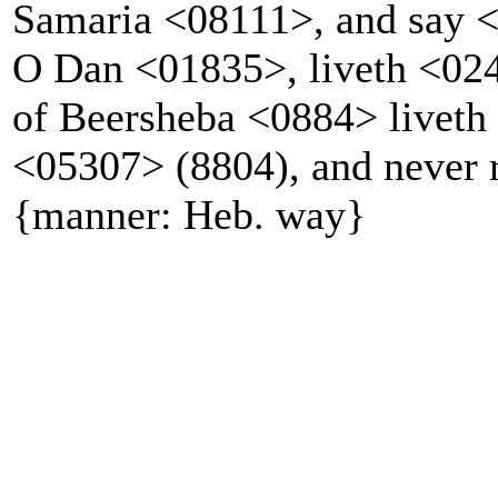
Samaria <08111>, and say 
O Dan <01835>, liveth <02
of Beersheba <0884> liveth 
<05307> (8804), and never 
{manner: Heb. way}