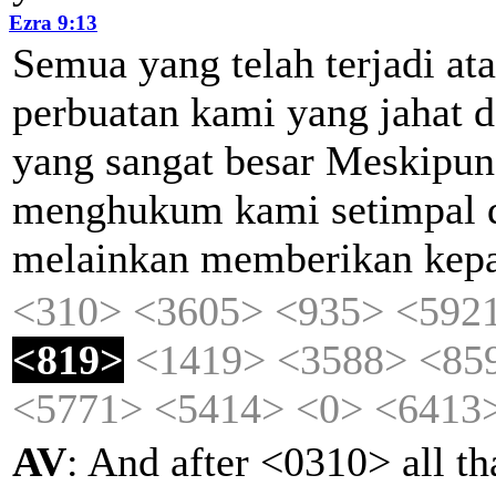
Ezra 9:13
Semua
yang
telah
terjadi
ata
perbuatan
kami
yang
jahat
d
yang
sangat
besar
Meskipun
menghukum
kami
setimpal
melainkan
memberikan
kep
<310>
<3605>
<935>
<592
<819>
<1419>
<3588>
<85
<5771>
<5414>
<0>
<6413
AV
: And after <0310> all t