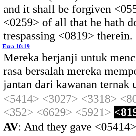
and it shall be forgiven <0
<0259> of all that he hath 
trespassing <0819> therein.
Ezra 10:19
Mereka
berjanji
untuk
menc
rasa
bersalah
mereka
mempe
jantan
dari
kawanan
ternak
<5414>
<3027>
<3318>
<8
<352>
<6629>
<5921>
<81
AV
: And they gave <05414>