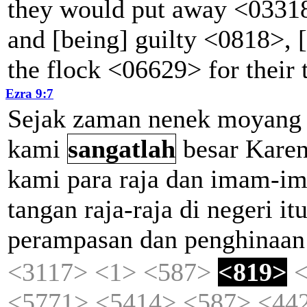
they would put away <03318
and [being] guilty <0818>, 
the flock <06629> for their
Ezra 9:7
Sejak
zaman
nenek
moyang
kami
sangatlah
besar
Kare
kami
para
raja
dan
imam-i
tangan
raja-raja
di
negeri
it
perampasan
dan
penghinaan
<3117>
<1>
<587>
<819>
<5771>
<5414>
<587>
<44