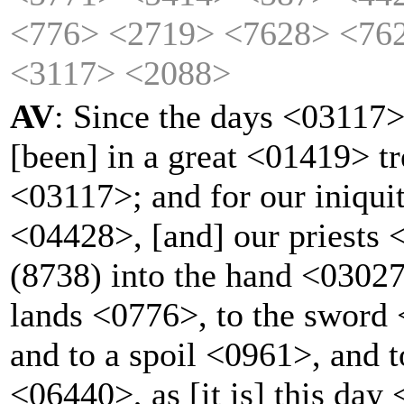
<776>
<2719>
<7628>
<76
<3117>
<2088>
AV
: Since the days <03117>
[been] in a great <01419> t
<03117>; and for our iniqui
<04428>, [and] our priests
(8738) into the hand <03027
lands <0776>, to the sword 
and to a spoil <0961>, and 
<06440>, as [it is] this day