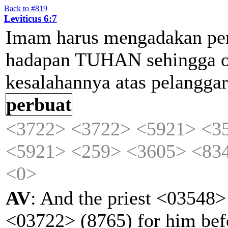
Back to #819
Leviticus 6:7
Imam
harus
mengadakan
pe
hadapan
TUHAN
sehingga
kesalahannya
atas
pelangga
perbuat
<3722>
<3722>
<5921>
<3
<5921>
<259>
<3605>
<83
<0>
AV
: And the priest <03548>
<03722> (8765) for him be