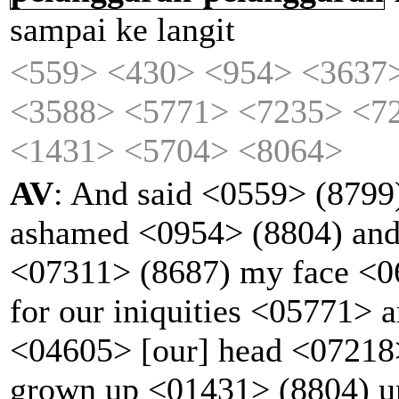
sampai
ke
langit
<559>
<430>
<954>
<3637
<3588>
<5771>
<7235>
<7
<1431>
<5704>
<8064>
AV
: And said <0559> (879
ashamed <0954> (8804) and 
<07311> (8687) my face <0
for our iniquities <05771> 
<04605> [our] head <07218>
grown up <01431> (8804) u