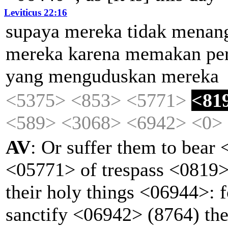
Leviticus 22:16
supaya
mereka
tidak
menan
mereka
karena
memakan
pe
yang
menguduskan
mereka
<5375>
<853>
<5771>
<81
<589>
<3068>
<6942>
<0>
AV
: Or suffer them to bear
<05771> of trespass <0819>
their holy things <06944>:
sanctify <06942> (8764) them