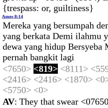
{trespass: or, guiltiness}
Amos 8:14
Mereka
yang
bersumpah
de
yang
berkata
Demi
ilahmu
dewa
yang
hidup
Bersyeba
pernah
bangkit
lagi
<7650>
<819>
<8111>
<55
<2416>
<2416>
<1870>
<0
<5750>
<0>
AV
: They that swear <07650