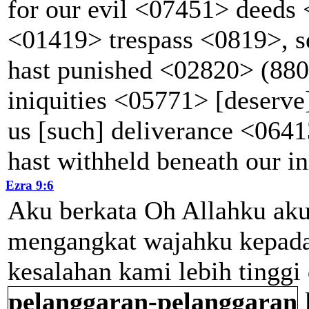
for our evil <07451> deeds 
<01419> trespass <0819>, s
hast punished <02820> (880
iniquities <05771> [deserve
us [such] deliverance <06413
hast withheld beneath our in
Ezra 9:6
Aku
berkata
Oh
Allahku
ak
mengangkat
wajahku
kepad
kesalahan
kami
lebih
tinggi
pelanggaran-pelanggaran