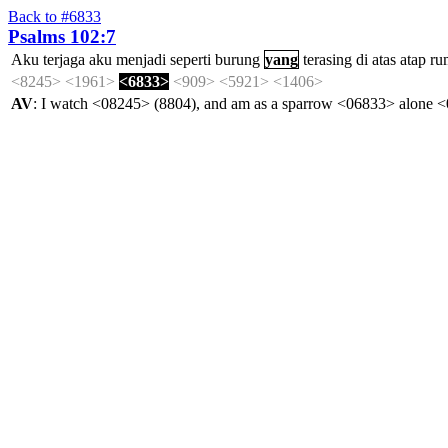
Back to #6833
Psalms 102:7
Aku
terjaga
aku
menjadi
seperti
burung
yang
terasing
di
atas
atap
ru
<8245>
<1961>
<6833>
<909>
<5921>
<1406>
AV
: I watch <08245> (8804), and am as a sparrow <06833> alone 