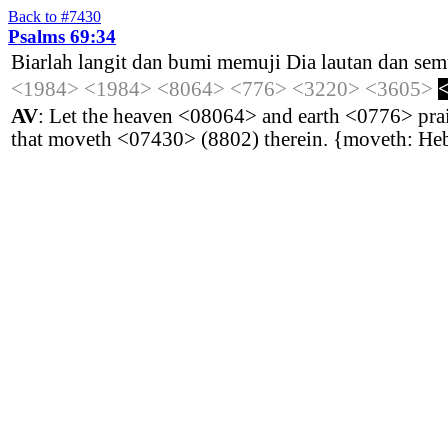
Back to #7430
Psalms 69:34
Biarlah
langit
dan
bumi
memuji
Dia
lautan
dan
sem
<1984>
<1984>
<8064>
<776>
<3220>
<3605>
AV
: Let the heaven <08064> and earth <0776> pra
that moveth <07430> (8802) therein. {moveth: Heb