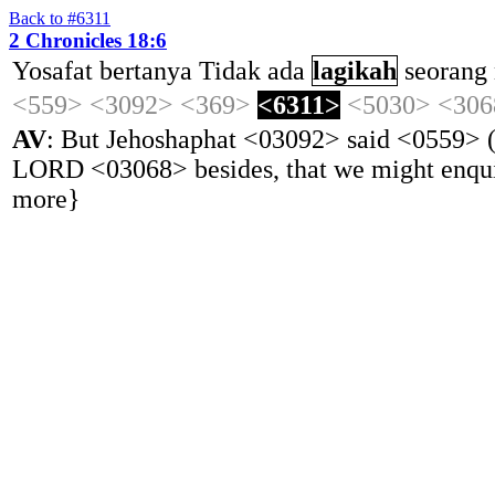
Back to #6311
2 Chronicles 18:6
Yosafat
bertanya
Tidak
ada
lagikah
seorang
<559>
<3092>
<369>
<6311>
<5030>
<306
AV
: But Jehoshaphat <03092> said <0559> (8
LORD <03068> besides, that we might enquir
more}