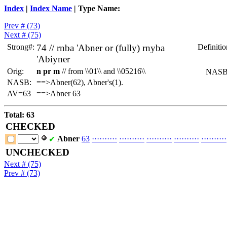
Index
|
Index Name
| Type Name:
Prev # (73)
Next # (75)
Strong#:
74 //
rnba
'Abner or (fully)
rnyba
Definitio
'Abiyner
Orig:
n pr m
// from \\01\\ and \\05216\\
NASB
NASB:
==>Abner(62), Abner's(1).
AV=63
==>Abner 63
Total: 63
CHECKED
Abner
63
·
·
·
·
·
·
·
·
·
·
·
·
·
·
·
·
·
·
·
·
·
·
·
·
·
·
·
·
·
·
·
·
·
·
·
·
·
·
·
·
·
·
·
·
·
·
·
·
·
·
✔
UNCHECKED
Next # (75)
Prev # (73)