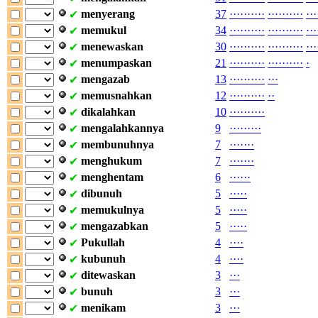
menyerang
37
·
·
·
·
·
·
·
·
·
·
·
·
·
·
·
·
·
·
·
·
·
·
·
✔
memukul
34
·
·
·
·
·
·
·
·
·
·
·
·
·
·
·
·
·
·
·
·
·
·
·
✔
menewaskan
30
·
·
·
·
·
·
·
·
·
·
·
·
·
·
·
·
·
·
·
·
·
·
·
✔
menumpaskan
21
·
·
·
·
·
·
·
·
·
·
·
·
·
·
·
·
·
·
·
·
·
✔
mengazab
13
·
·
·
·
·
·
·
·
·
·
·
·
·
✔
memusnahkan
12
·
·
·
·
·
·
·
·
·
·
·
·
✔
dikalahkan
10
·
·
·
·
·
·
·
·
·
·
✔
mengalahkannya
9
·
·
·
·
·
·
·
·
·
✔
membunuhnya
7
·
·
·
·
·
·
·
✔
menghukum
7
·
·
·
·
·
·
·
✔
menghentam
6
·
·
·
·
·
·
✔
dibunuh
5
·
·
·
·
·
✔
memukulnya
5
·
·
·
·
·
✔
mengazabkan
5
·
·
·
·
·
✔
Pukullah
4
·
·
·
·
✔
kubunuh
4
·
·
·
·
✔
ditewaskan
3
·
·
·
✔
bunuh
3
·
·
·
✔
menikam
3
·
·
·
✔