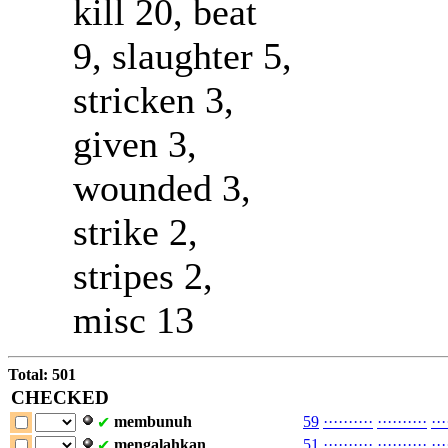
kill 20, beat
9, slaughter 5,
stricken 3,
given 3,
wounded 3,
strike 2,
stripes 2,
misc 13
Total: 501
CHECKED
membunuh
59
·
·
·
·
·
·
·
·
·
·
·
·
·
·
·
·
·
·
·
·
·
·
·
✔
mengalahkan
51
·
·
·
·
·
·
·
·
·
·
·
·
·
·
·
·
·
·
·
·
·
·
·
✔