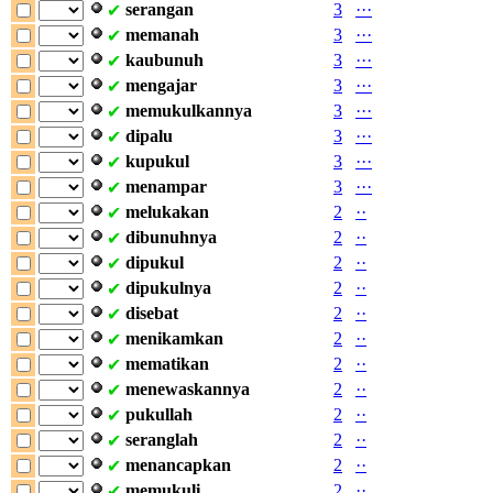
serangan
3
·
·
·
✔
memanah
3
·
·
·
✔
kaubunuh
3
·
·
·
✔
mengajar
3
·
·
·
✔
memukulkannya
3
·
·
·
✔
dipalu
3
·
·
·
✔
kupukul
3
·
·
·
✔
menampar
3
·
·
·
✔
melukakan
2
·
·
✔
dibunuhnya
2
·
·
✔
dipukul
2
·
·
✔
dipukulnya
2
·
·
✔
disebat
2
·
·
✔
menikamkan
2
·
·
✔
mematikan
2
·
·
✔
menewaskannya
2
·
·
✔
pukullah
2
·
·
✔
seranglah
2
·
·
✔
menancapkan
2
·
·
✔
memukuli
2
·
·
✔