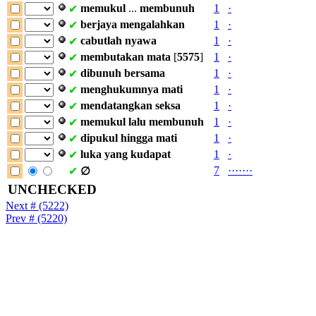
memukul
...
membunuh
1
·
✔
berjaya
mengalahkan
1
·
✔
cabutlah
nyawa
1
·
✔
membutakan
mata
[
5575
]
1
·
✔
dibunuh
bersama
1
·
✔
menghukumnya
mati
1
·
✔
mendatangkan
seksa
1
·
✔
memukul
lalu
membunuh
1
·
✔
dipukul
hingga
mati
1
·
✔
luka
yang
kudapat
1
·
✔
7
·
·
·
·
·
·
·
✔
∅
UNCHECKED
Next # (5222)
Prev # (5220)