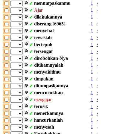
menumpaskanmu
1
·
✔
Ajar
1
·
✔
dilakukannya
1
·
✔
diserang
[
6965
]
1
·
✔
menyebat
1
·
✔
tewaslah
1
·
✔
bertepuk
1
·
✔
tersengat
1
·
✔
dirobohkan-Nya
1
·
✔
ditikamnyalah
1
·
✔
menyakitimu
1
·
✔
timpakan
1
·
✔
ditumpaskannya
1
·
✔
mencucukkan
1
·
✔
mengajar
1
·
✔
terusik
1
·
✔
menerkamnya
1
·
✔
hancurkanlah
1
·
✔
menyesah
1
·
✔
Kurobohkan
1
·