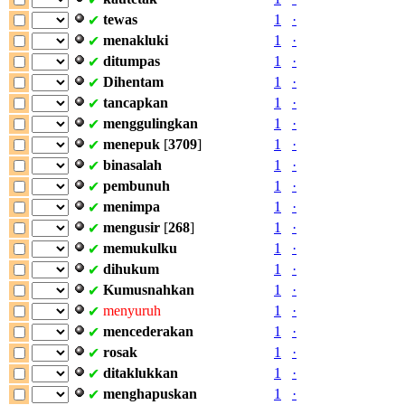
tewas
1
·
✔
menakluki
1
·
✔
ditumpas
1
·
✔
Dihentam
1
·
✔
tancapkan
1
·
✔
menggulingkan
1
·
✔
menepuk
[
3709
]
1
·
✔
binasalah
1
·
✔
pembunuh
1
·
✔
menimpa
1
·
✔
mengusir
[
268
]
1
·
✔
memukulku
1
·
✔
dihukum
1
·
✔
Kumusnahkan
1
·
✔
menyuruh
1
·
✔
mencederakan
1
·
✔
rosak
1
·
✔
ditaklukkan
1
·
✔
menghapuskan
1
·
✔