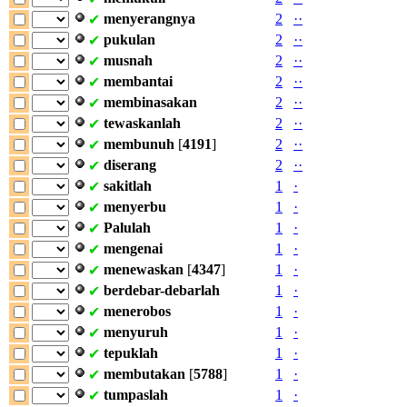
menyerangnya
2
·
·
✔
pukulan
2
·
·
✔
musnah
2
·
·
✔
membantai
2
·
·
✔
membinasakan
2
·
·
✔
tewaskanlah
2
·
·
✔
membunuh
[
4191
]
2
·
·
✔
diserang
2
·
·
✔
sakitlah
1
·
✔
menyerbu
1
·
✔
Palulah
1
·
✔
mengenai
1
·
✔
menewaskan
[
4347
]
1
·
✔
berdebar-debarlah
1
·
✔
menerobos
1
·
✔
menyuruh
1
·
✔
tepuklah
1
·
✔
membutakan
[
5788
]
1
·
✔
tumpaslah
1
·
✔