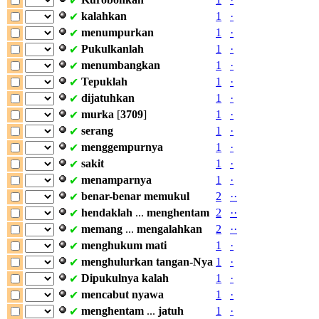
✔
kalahkan
1
·
✔
menumpurkan
1
·
✔
Pukulkanlah
1
·
✔
menumbangkan
1
·
✔
Tepuklah
1
·
✔
dijatuhkan
1
·
✔
murka
[
3709
]
1
·
✔
serang
1
·
✔
menggempurnya
1
·
✔
sakit
1
·
✔
menamparnya
1
·
✔
benar-benar
memukul
2
·
·
✔
hendaklah
...
menghentam
2
·
·
✔
memang
...
mengalahkan
2
·
·
✔
menghukum
mati
1
·
✔
menghulurkan
tangan-Nya
1
·
✔
Dipukulnya
kalah
1
·
✔
mencabut
nyawa
1
·
✔
menghentam
...
jatuh
1
·
✔