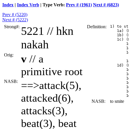
Index
|
Index Verb
| Type Verb:
Prev # (1961)
Next # (6823)
Prev # (5220)
Next # (5222)
Strong#:
Definition:
 1) to st
5221 //
hkn
    1a) (
    1b) (
    1c) (
nakah
        1
        1
        1
Orig:
v
// a
         
        1
    1d) (
primitive root
        1
        1
        1
NASB:
==>attack(5),
        1
        1
        1
attacked(6),
NASB:
to smite
attacks(3),
beat(3), beat