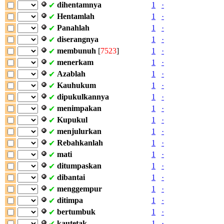
dihentamnya
1
·
✔
Hentamlah
1
·
✔
Panahlah
1
·
✔
diserangnya
1
·
✔
membunuh
[
7523
]
1
·
✔
menerkam
1
·
✔
Azablah
1
·
✔
Kauhukum
1
·
✔
dipukulkannya
1
·
✔
menimpakan
1
·
✔
Kupukul
1
·
✔
menjulurkan
1
·
✔
Rebahkanlah
1
·
✔
mati
1
·
✔
ditumpaskan
1
·
✔
dibantai
1
·
✔
menggempur
1
·
✔
ditimpa
1
·
✔
bertumbuk
1
·
✔
kautetak
1
·
✔