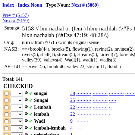
Index
|
Index Noun
| Type Noun:
Next # (5869)
Prev # (5157)
Next # (5159)
Strong#:
5158 //
lxn
nachal or (fem.)
hlxn
nachlah (\\#Ps 1
hlxn
nachalah (\\#Eze 47:19; 48:28\\)
Orig:
n m
// from \\05157\\ in its original sense
NASB:
==>brook(44), brooks(5), flowing(1), ravine(2), ravines(2), 
rivers(5), shaft(1), stream(5), streams(5), torrent(7), torrents
valley(39), valleys(4), Wadi(1), wadi(1), wadis(3).
AV=141
==>river 56, brook 46, valley 23, stream 11, flood 5
Total: 141
CHECKED
sungai
38
·
·
·
·
·
·
·
·
·
·
·
·
·
·
·
·
·
·
·
·
·
·
·
·
·
·
·
·
·
·
·
·
·
·
·
·
✔
Sungai
25
·
·
·
·
·
·
·
·
·
·
·
·
·
·
·
·
·
·
·
·
·
·
·
·
·
✔
Lembah
22
·
·
·
·
·
·
·
·
·
·
·
·
·
·
·
·
·
·
·
·
·
·
✔
lembah
22
·
·
·
·
·
·
·
·
·
·
·
·
·
·
·
·
·
·
·
·
·
·
✔
Wadi
9
·
·
·
·
·
·
·
·
·
✔
lembah-lembah
4
·
·
·
·
✔
pelembahan
1
·