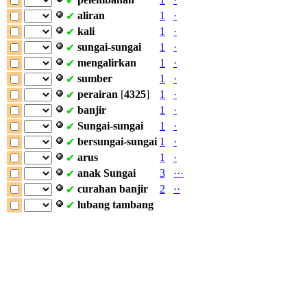
✔
aliran
1
·
✔
kali
1
·
✔
sungai-sungai
1
·
✔
mengalirkan
1
·
✔
sumber
1
·
✔
perairan
[
4325
]
1
·
✔
banjir
1
·
✔
Sungai-sungai
1
·
✔
bersungai-sungai
1
·
✔
arus
1
·
✔
anak
Sungai
3
·
·
·
✔
curahan
banjir
2
·
·
✔
lubang
tambang
✔