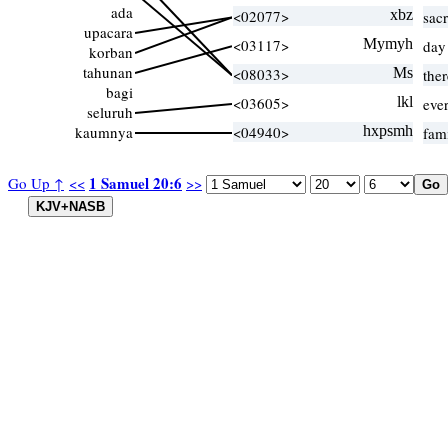
ada
<02077>
xbz
sacr
upacara
<03117>
Mymyh
day
korban
tahunan
<08033>
Ms
ther
bagi
<03605>
lkl
eve
seluruh
kaumnya
<04940>
hxpsmh
fam
1 Samuel 20:6
Go Up ↑
<<
>>