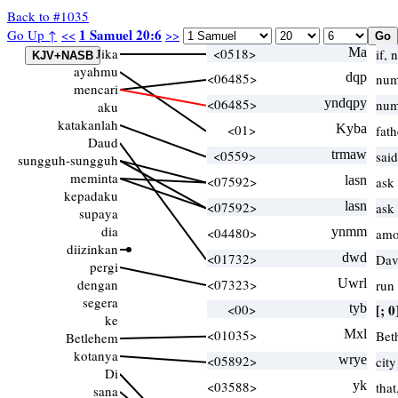
Back to #1035
1 Samuel 20:6
Go Up ↑
<<
>>
Jika
<0518>
Ma
if, 
ayahmu
<06485>
dqp
num
mencari
<06485>
yndqpy
num
aku
katakanlah
<01>
Kyba
fat
Daud
<0559>
trmaw
sai
sungguh-sungguh
meminta
<07592>
lasn
ask
kepadaku
<07592>
lasn
ask
supaya
dia
<04480>
ynmm
amo
diizinkan
<01732>
dwd
Dav
pergi
dengan
<07323>
Uwrl
run
segera
<00>
tyb
[; 0
ke
<01035>
Mxl
Bet
Betlehem
kotanya
<05892>
wrye
cit
Di
<03588>
yk
that
sana