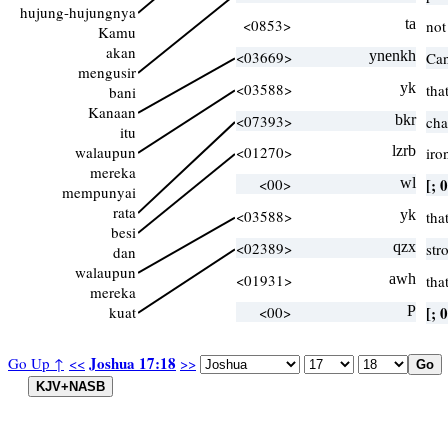
hujung-hujungnya
<0853>
ta
not
Kamu
akan
<03669>
ynenkh
Can
mengusir
<03588>
yk
tha
bani
Kanaan
<07393>
bkr
cha
itu
walaupun
<01270>
lzrb
iro
mereka
<00>
wl
[; 0
mempunyai
rata
<03588>
yk
tha
besi
<02389>
qzx
str
dan
walaupun
<01931>
awh
tha
mereka
kuat
<00>
P
[; 0
Joshua 17:18
Go Up ↑
<<
>>