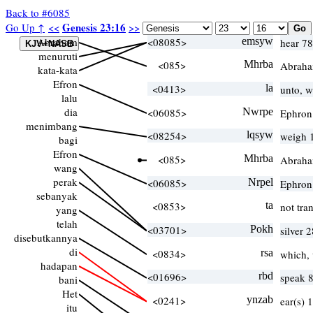
Back to #6085
Genesis 23:16
Go Up ↑
<<
>>
Abraham
<08085>
emsyw
hear 7
menuruti
<085>
Mhrba
Abrah
kata-kata
Efron
<0413>
la
unto, w
lalu
dia
<06085>
Nwrpe
Ephron
menimbang
<08254>
lqsyw
weigh 
bagi
Efron
<085>
Mhrba
Abrah
wang
perak
<06085>
Nrpel
Ephron
sebanyak
<0853>
ta
not tra
yang
telah
<03701>
Pokh
silver
disebutkannya
di
<0834>
rsa
which,
hadapan
<01696>
rbd
speak 
bani
Het
<0241>
ynzab
ear(s) 
itu