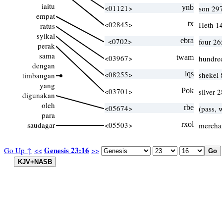
iaitu
<01121>
ynb
son 29
empat
<02845>
tx
Heth 1
ratus
syikal
<0702>
ebra
four 26
perak
sama
<03967>
twam
hundred
dengan
<08255>
lqs
shekel
timbangan
yang
<03701>
Pok
silver
digunakan
oleh
<05674>
rbe
(pass, 
para
saudagar
<05503>
rxol
merchan
Genesis 23:16
Go Up ↑
<<
>>