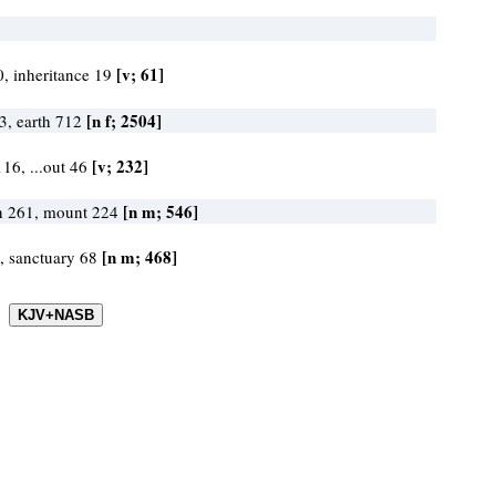
[v; 61]
0, inheritance 19
[n f; 2504]
3, earth 712
[v; 232]
116, ...out 46
[n m; 546]
n 261, mount 224
[n m; 468]
, sanctuary 68