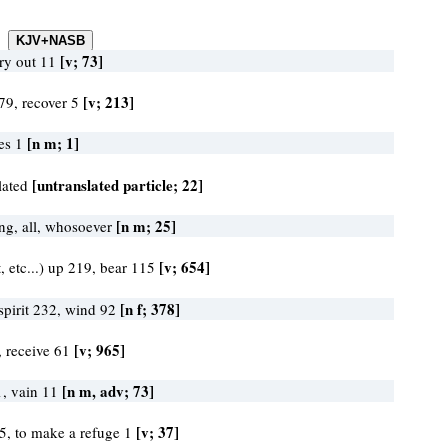
[v; 73]
cry out 11
[v; 213]
179, recover 5
[n m; 1]
es 1
[untranslated particle; 22]
slated
[n m; 25]
ing, all, whosoever
[v; 654]
ft, etc...) up 219, bear 115
[n f; 378]
 spirit 232, wind 92
[v; 965]
, receive 61
[n m, adv; 73]
1, vain 11
[v; 37]
35, to make a refuge 1