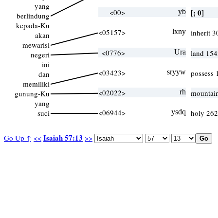
yang
<00>
yb
[; 0]
berlindung
kepada-Ku
<05157>
lxny
inherit 3
akan
mewarisi
<0776>
Ura
land 154
negeri
ini
<03423>
sryyw
possess 
dan
memiliki
<02022>
rh
mountai
gunung-Ku
yang
<06944>
ysdq
suci
holy 262
Isaiah 57:13
Go Up ↑
<<
>>