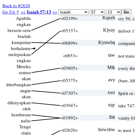
Back to #2620
Isaiah 57:13
Go Up ↑
<<
>>
Apabila
<02199>
Kqezb
cry 50, 
engkau
berseru-seru
<05337>
Klyuy
deliver 
biarlah
kumpulan
<06899>
Kyuwbq
compani
berhalamu
melepaskan
<0853>
taw
not tran
engkau
Mereka
<03605>
Mlk
every th
semua
akan
<05375>
avy
(bare, li
diterbangkan
angin
<07307>
xwr
Spirit or
akan
dilenyapkan
<03947>
xqy
take 747
oleh
hembusan
<01892>
lbh
vanity 6
nafas
Tetapi
<02620>
howxhw
to trust 
siapa