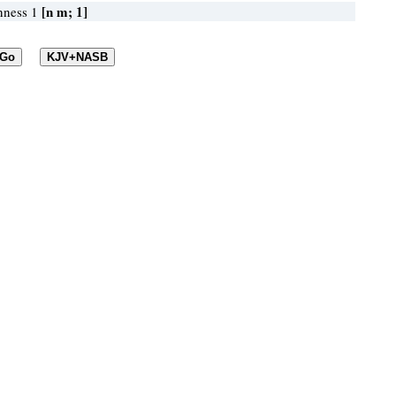
[n m; 1]
nness 1