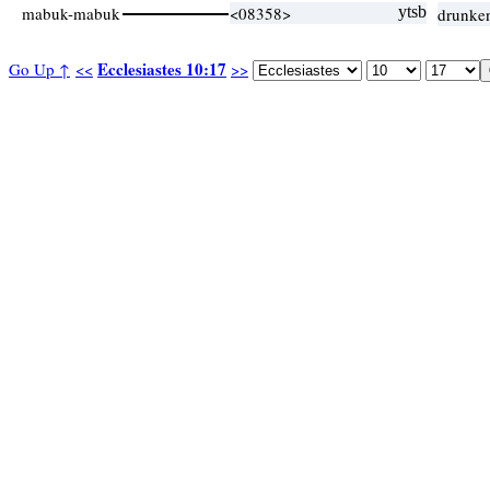
mabuk-mabuk
<08358>
ytsb
drunke
Ecclesiastes 10:17
Go Up ↑
<<
>>