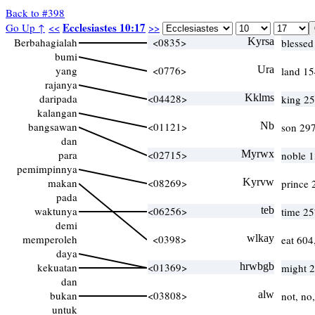
Back to #398
Ecclesiastes 10:17
Go Up ↑
<<
>>
Berbahagialah
<0835>
Kyrsa
blessed
bumi
yang
<0776>
Ura
land 15
rajanya
daripada
<04428>
Kklms
king 25
kalangan
bangsawan
<01121>
Nb
son 297
dan
para
<02715>
Myrwx
noble 
pemimpinnya
makan
<08269>
Kyrvw
prince 
pada
waktunya
<06256>
teb
time 25
demi
memperoleh
<0398>
wlkay
eat 604
daya
kekuatan
<01369>
hrwbgb
might 2
dan
bukan
<03808>
alw
not, no
untuk