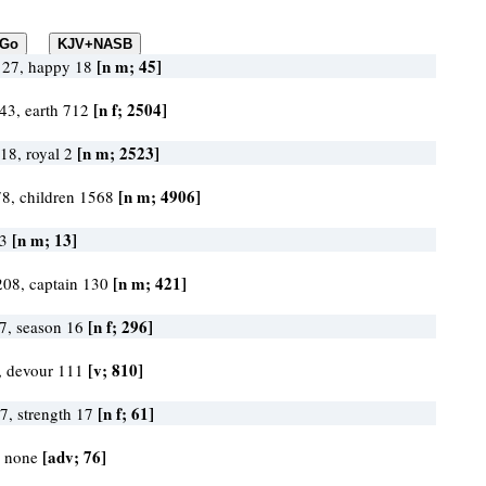
[n m; 45]
 27, happy 18
[n f; 2504]
43, earth 712
[n m; 2523]
18, royal 2
[n m; 4906]
8, children 1568
[n m; 13]
13
[n m; 421]
208, captain 130
[n f; 296]
7, season 16
[v; 810]
, devour 111
[n f; 61]
7, strength 17
[adv; 76]
, none