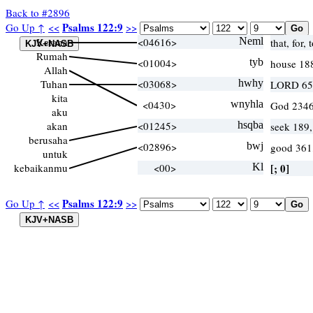
Back to #2896
Psalms 122:9
Go Up ↑
<<
>>
Kerana
<04616>
Neml
that, for, 
Rumah
<01004>
tyb
house 18
Allah
Tuhan
<03068>
hwhy
LORD 65
kita
<0430>
wnyhla
God 2346
aku
akan
<01245>
hsqba
seek 189,
berusaha
<02896>
bwj
good 361,
untuk
kebaikanmu
<00>
Kl
[; 0]
Psalms 122:9
Go Up ↑
<<
>>