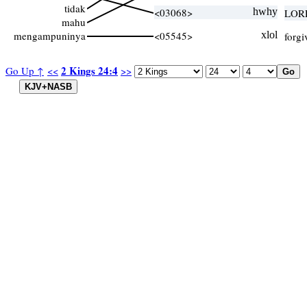
tidak
<03068>
hwhy
LOR
mahu
mengampuninya
<05545>
xlol
forgi
2 Kings 24:4
Go Up ↑
<<
>>