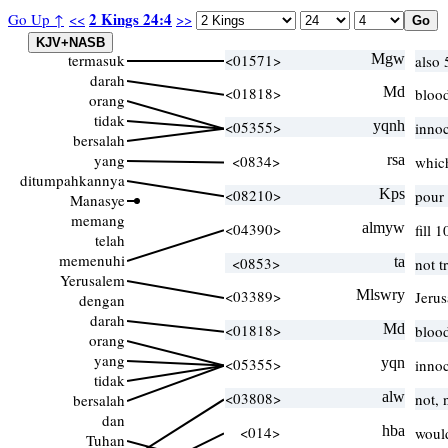
2 Kings 24:4
Go Up ↑
<<
>>
termasuk
<01571>
Mgw
also 
darah
<01818>
Md
bloo
orang
tidak
<05355>
yqnh
innoc
bersalah
yang
<0834>
rsa
whic
ditumpahkannya
<08210>
Kps
pour
Manasye
memang
<04390>
almyw
fill 
telah
memenuhi
<0853>
ta
not t
Yerusalem
<03389>
Mlswry
Jeru
dengan
darah
<01818>
Md
bloo
orang
yang
<05355>
yqn
innoc
tidak
<03808>
alw
not,
bersalah
dan
<014>
hba
would
Tuhan