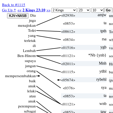
Back to #1115
2 Kings 23:10
Go Up ↑
<<
>>
Dia
<02930>
amjw
un
juga
<0853>
ta
no
menajiskan
Tofet
<08612>
tpth
To
yang
<0834>
rsa
wh
terletak
di
<01516>
ygb
va
Lembah
Ben-Hinom
<01121>
*Nb {ynb}
so
supaya
<02011>
Mnh
H
jangan
orang
<01115>
ytlbl
bu
mempersembahkan
<05674>
rybehl
(p
baik
anak
<0376>
sya
ma
lelaki
atau
<0853>
ta
no
anak
<01121>
wnb
so
perempuan
sebagai
<0853>
taw
no