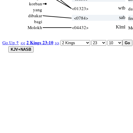
korban
<01323>
wtb
da
yang
dibakar
<0784>
sab
fi
bagi
Molokh
<04432>
Klml
Mo
2 Kings 23:10
Go Up ↑
<<
>>