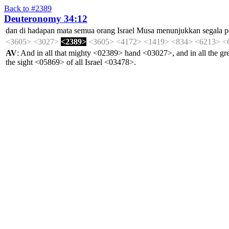
Back to #2389
Deuteronomy 34:12
dan
di
hadapan
mata
semua
orang
Israel
Musa
menunjukkan
segala
p
<3605>
<3027>
<2389>
<3605>
<4172>
<1419>
<834>
<6213>
<
AV
: And in all that mighty <02389> hand <03027>, and in all the
the sight <05869> of all Israel <03478>.