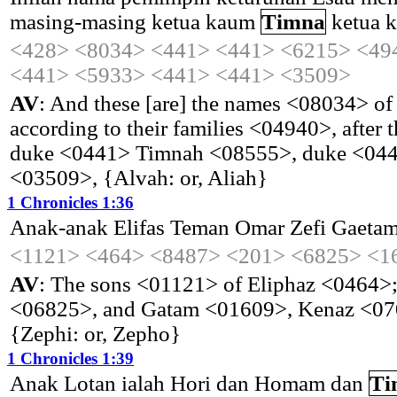
masing-masing
ketua
kaum
Timna
ketua
<428>
<8034>
<441>
<441>
<6215>
<49
<441>
<5933>
<441>
<441>
<3509>
AV
: And these [are] the names <08034> of
according to their families <04940>, after
duke <0441> Timnah <08555>, duke <044
<03509>, {Alvah: or, Aliah}
1 Chronicles 1:36
Anak-anak
Elifas
Teman
Omar
Zefi
Gaeta
<1121>
<464>
<8487>
<201>
<6825>
<1
AV
: The sons <01121> of Eliphaz <0464
<06825>, and Gatam <01609>, Kenaz <07
{Zephi: or, Zepho}
1 Chronicles 1:39
Anak
Lotan
ialah
Hori
dan
Homam
dan
Ti