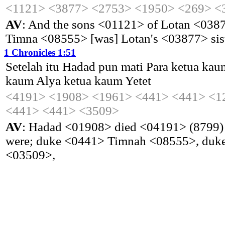
<1121>
<3877>
<2753>
<1950>
<269>
<
AV
: And the sons <01121> of Lotan <03
Timna <08555> [was] Lotan's <03877> si
1 Chronicles 1:51
Setelah
itu
Hadad
pun
mati
Para
ketua
kau
kaum
Alya
ketua
kaum
Yetet
<4191>
<1908>
<1961>
<441>
<441>
<1
<441>
<441>
<3509>
AV
: Hadad <01908> died <04191> (8799)
were; duke <0441> Timnah <08555>, duke
<03509>,