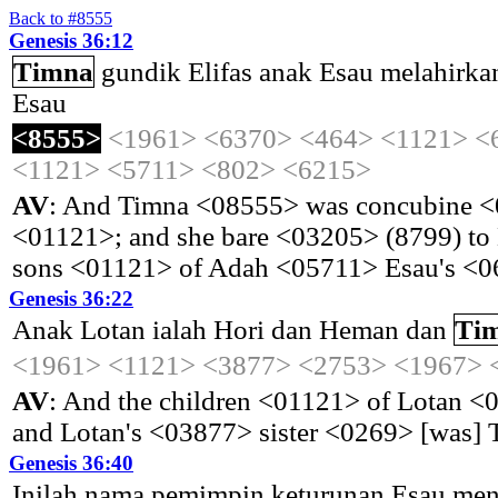
Back to #8555
Genesis 36:12
Timna
gundik
Elifas
anak
Esau
melahirka
Esau
<8555>
<1961>
<6370>
<464>
<1121>
<
<1121>
<5711>
<802>
<6215>
AV
: And Timna <08555> was concubine <
<01121>; and she bare <03205> (8799) to
sons <01121> of Adah <05711> Esau's <0
Genesis 36:22
Anak
Lotan
ialah
Hori
dan
Heman
dan
Ti
<1961>
<1121>
<3877>
<2753>
<1967>
AV
: And the children <01121> of Lotan
and Lotan's <03877> sister <0269> [was
Genesis 36:40
Inilah
nama
pemimpin
keturunan
Esau
men